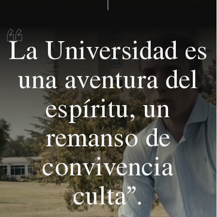
“
La Universidad es
una aventura del
espíritu, un
remanso de
convivencia
culta”.