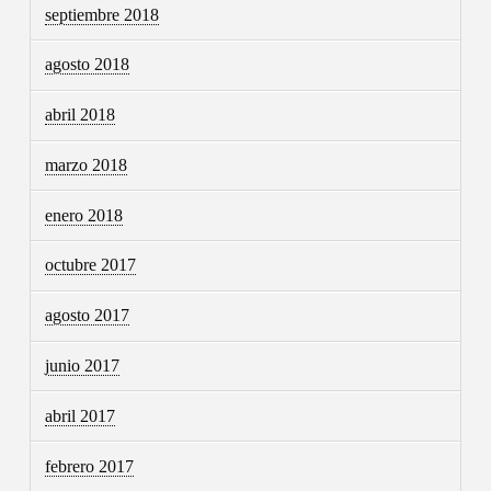
septiembre 2018
agosto 2018
abril 2018
marzo 2018
enero 2018
octubre 2017
agosto 2017
junio 2017
abril 2017
febrero 2017