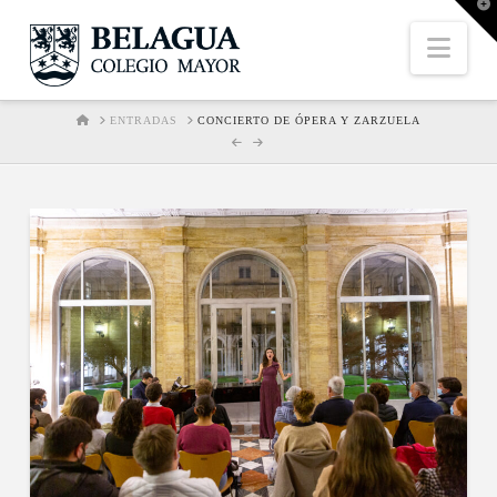
T
t
W
Nav
HOME
ENTRADAS
CONCIERTO DE ÓPERA Y ZARZUELA