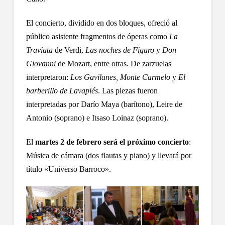
El concierto, dividido en dos bloques, ofreció al
público asistente fragmentos de óperas como
La
Traviata
de Verdi,
Las noches de Figaro
y
Don
Giovanni
de Mozart, entre otras. De zarzuelas
interpretaron:
Los Gavilanes, Monte Carmelo
y
El
barberillo de Lavapiés
. Las piezas fueron
interpretadas por Darío Maya (barítono), Leire de
Antonio (soprano) e Itsaso Loinaz (soprano).
El
martes 2 de febrero será el próximo concierto
:
Música de cámara (dos flautas y piano) y llevará por
título «Universo Barroco».