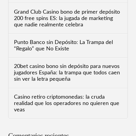
Grand Club Casino bono de primer depósito
200 free spins ES: la jugada de marketing
que nadie realmente celebra
Punto Banco sin Depósito: La Trampa del
“Regalo” que No Existe
20bet casino bono sin depósito para nuevos
jugadores España: la trampa que todos caen
sin ver la letra pequeña
Casino retiro criptomonedas: la cruda
realidad que los operadores no quieren que
veas
Comentarios recientes