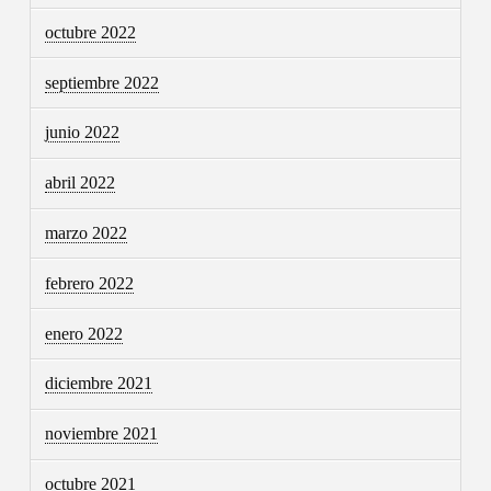
octubre 2022
septiembre 2022
junio 2022
abril 2022
marzo 2022
febrero 2022
enero 2022
diciembre 2021
noviembre 2021
octubre 2021