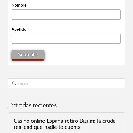
Nombre
Apellido
Search
Entradas recientes
Casino online España retiro Bizum: la cruda
realidad que nadie te cuenta