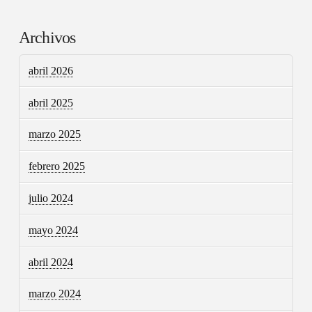
Archivos
abril 2026
abril 2025
marzo 2025
febrero 2025
julio 2024
mayo 2024
abril 2024
marzo 2024