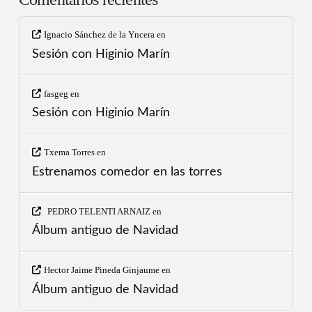
Ignacio Sánchez de la Yncera
en
Sesión con Higinio Marín
fasgeg
en
Sesión con Higinio Marín
Txema Torres
en
Estrenamos comedor en las torres
PEDRO TELENTI ARNAIZ
en
Álbum antiguo de Navidad
Hector Jaime Pineda Ginjaume
en
Álbum antiguo de Navidad