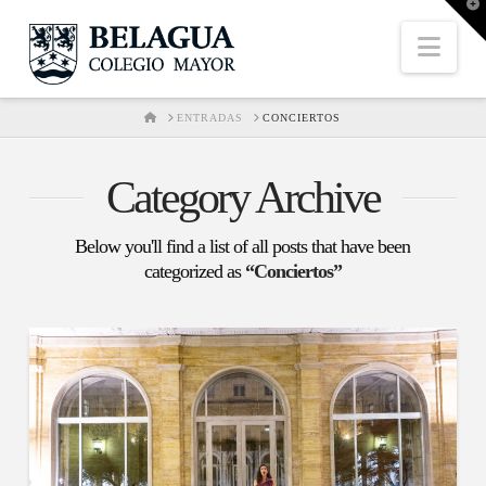
T
t
W
Nav
HOME
ENTRADAS
CONCIERTOS
Category Archive
Below you'll find a list of all posts that have been
categorized as
“Conciertos”