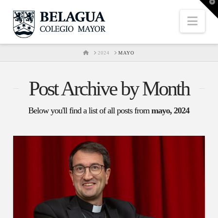
T
t
W
Nav
HOME
2024
MAYO
Post Archive by Month
Below you'll find a list of all posts from
mayo, 2024