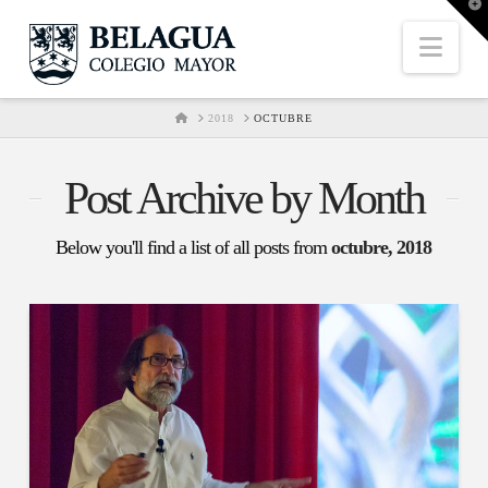
T
t
W
Nav
HOME
2018
OCTUBRE
Post Archive by Month
Below you'll find a list of all posts from
octubre, 2018