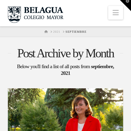
T
t
W
Nav
HOME
2021
SEPTIEMBRE
Post Archive by Month
Below you'll find a list of all posts from
septiembre,
2021