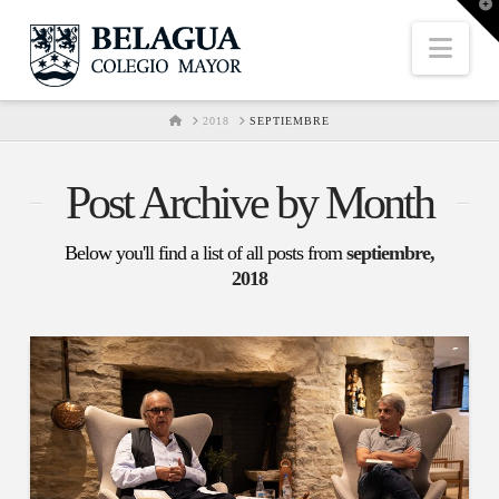
T
t
W
Nav
HOME
2018
SEPTIEMBRE
Post Archive by Month
Below you'll find a list of all posts from
septiembre,
2018