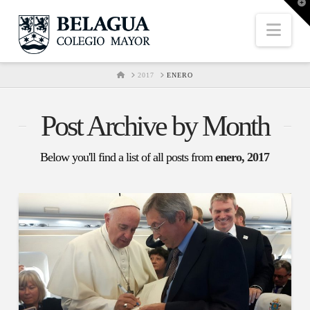
T
t
W
Nav
HOME
2017
ENERO
Post Archive by Month
Below you'll find a list of all posts from
enero, 2017