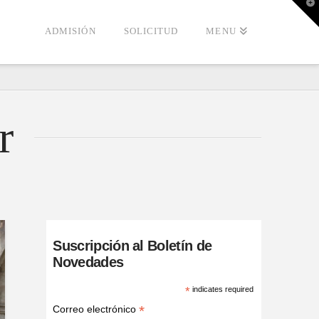
T
t
W
ADMISIÓN
SOLICITUD
MENU
r
Suscripción al Boletín de
Novedades
*
indicates required
*
Correo electrónico