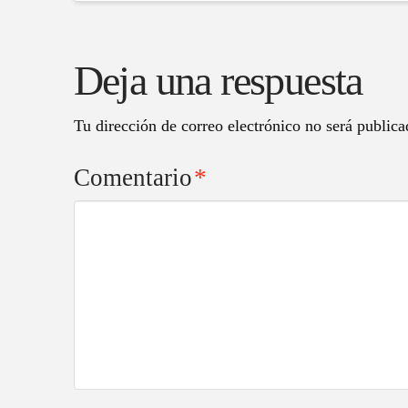
Deja una respuesta
Tu dirección de correo electrónico no será publica
Comentario
*