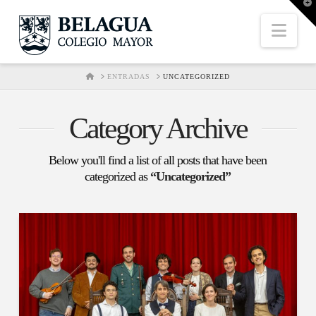
T
t
W
Nav
HOME
ENTRADAS
UNCATEGORIZED
Category Archive
Below you'll find a list of all posts that have been
categorized as
“Uncategorized”