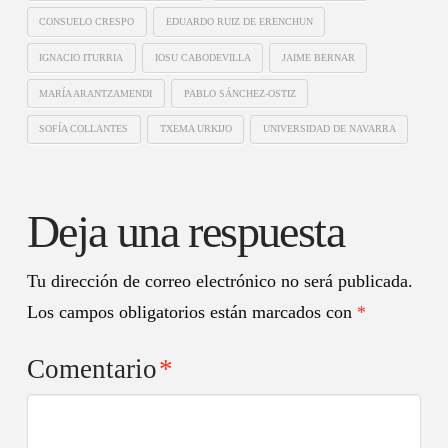
CONSUELO CRESPO
EDUARDO RUIZ DE ERENCHUN
IGNACIO ITURRIA
IOSU CABODEVILLA
JAIME BERNAR
MARÍA ARANTZAMENDI
PABLO SÁNCHEZ-OSTIZ
SOFÍA COLLANTES
TXEMA URKIJO
UNIVERSIDAD DE NAVARRA
Deja una respuesta
Tu dirección de correo electrónico no será publicada.
Los campos obligatorios están marcados con
*
Comentario
*