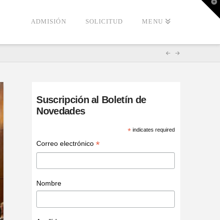
T
t
W
ADMISIÓN
SOLICITUD
MENU
Suscripción al Boletín de
Novedades
*
indicates required
*
Correo electrónico
Nombre