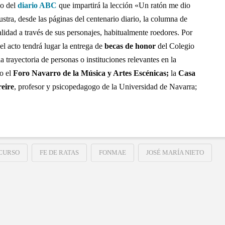
co del
diario ABC
que impartirá la lección «Un ratón me dio
tra, desde las páginas del centenario diario, la columna de
alidad a través de sus personajes, habitualmente roedores. Por
el acto tendrá lugar la entrega de
becas de honor
del Colegio
 trayectoria de personas o instituciones relevantes en la
vo el
Foro Navarro de la Música y Artes Escénicas;
la
Casa
eire
, profesor y psicopedagogo de la Universidad de Navarra;
CURSO
FE DE RATAS
FONMAE
JOSÉ MARÍA NIETO