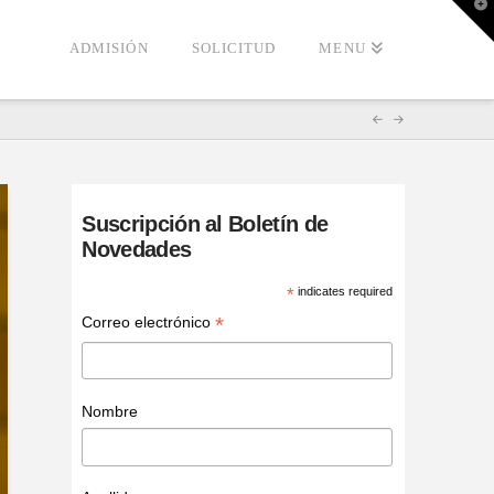
T
t
W
ADMISIÓN
SOLICITUD
MENU
Suscripción al Boletín de
Novedades
*
indicates required
*
Correo electrónico
Nombre