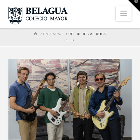
T
t
W
Nav
HOME
ENTRADAS
DEL BLUES AL ROCK