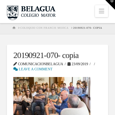
T
t
W
Nav
HOME
COLOQUIO CON FRANCIS MOJICA
20190921-070- COPIA
20190921-070- copia
COMUNICACIONBELAGUA
23/09/2019
LEAVE A COMMENT