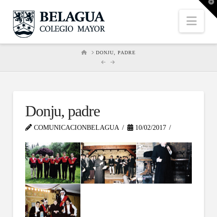
T
t
W
Nav
HOME
DONJU, PADRE
Donju, padre
COMUNICACIONBELAGUA
10/02/2017