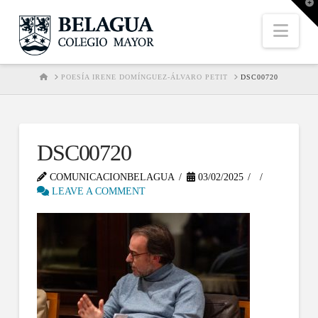
T
t
W
Nav
HOME
POESÍA IRENE DOMÍNGUEZ-ÁLVARO PETIT
DSC00720
DSC00720
COMUNICACIONBELAGUA
03/02/2025
LEAVE A COMMENT