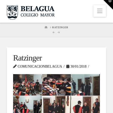
T
t
W
Nav
HOME
RATZINGER
Ratzinger
COMUNICACIONBELAGUA
30/01/2018