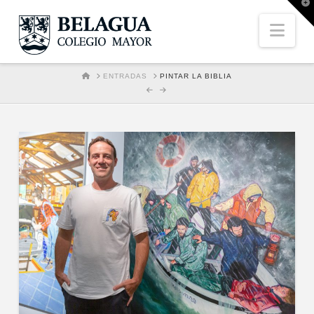
T
t
W
Nav
HOME
ENTRADAS
PINTAR LA BIBLIA