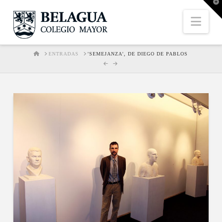
T
t
W
Nav
HOME
ENTRADAS
'SEMEJANZA', DE DIEGO DE PABLOS