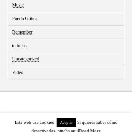
Music
Puerta Gótica
Remember
tertulias
Uncategorized
Video
ASSIGN A MENU
Esta web usa cookies
Si quieres saber cómo
Aceptar
POWERED BY THE
X THEME
desactivarlas, pincha aquí
Read More