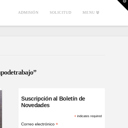
T
t
W
ADMISIÓN
SOLICITUD
MENU
podetrabajo”
Suscripción al Boletín de
Novedades
*
indicates required
*
Correo electrónico