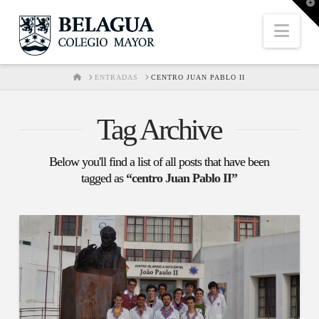
T
t
W
Nav
HOME
ENTRADAS
CENTRO JUAN PABLO II
Tag Archive
Below you'll find a list of all posts that have been
tagged as
“centro Juan Pablo II”