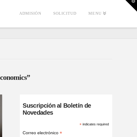
T
t
W
ADMISIÓN
SOLICITUD
MENU
conomics”
Suscripción al Boletín de
Novedades
*
indicates required
*
Correo electrónico