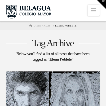
T
t
W
Nav
HOME
ENTRADAS
ELENA POBLETE
Tag Archive
Below you'll find a list of all posts that have been
tagged as
“Elena Poblete”