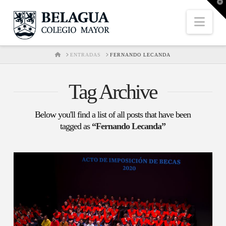
T
t
W
Nav
HOME
ENTRADAS
FERNANDO LECANDA
Tag Archive
Below you'll find a list of all posts that have been
tagged as
“Fernando Lecanda”