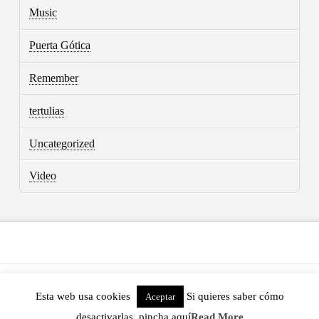
Music
Puerta Gótica
Remember
tertulias
Uncategorized
Video
ASSIGN A MENU
Esta web usa cookies
Si quieres saber cómo
Aceptar
POWERED BY THE
X THEME
desactivarlas, pincha aquí
Read More