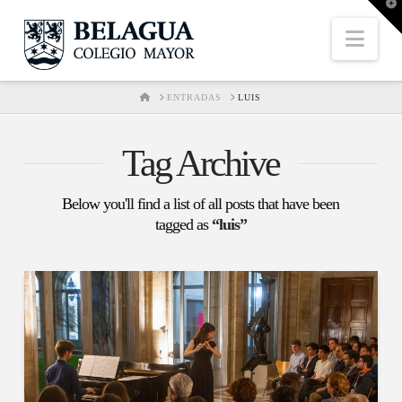
T
t
W
Nav
HOME
ENTRADAS
LUIS
Tag Archive
Below you'll find a list of all posts that have been
tagged as
“luis”