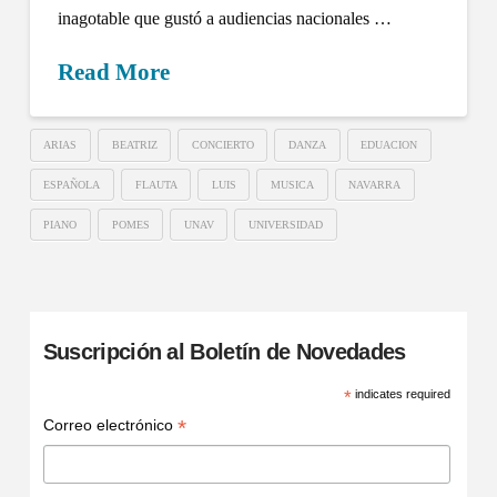
inagotable que gustó a audiencias nacionales …
Read More
ARIAS
BEATRIZ
CONCIERTO
DANZA
EDUACION
ESPAÑOLA
FLAUTA
LUIS
MUSICA
NAVARRA
PIANO
POMES
UNAV
UNIVERSIDAD
Suscripción al Boletín de Novedades
*
indicates required
*
Correo electrónico