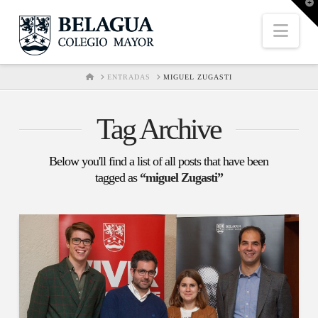
T
t
W
Nav
HOME
ENTRADAS
MIGUEL ZUGASTI
Tag Archive
Below you'll find a list of all posts that have been
tagged as
“miguel Zugasti”