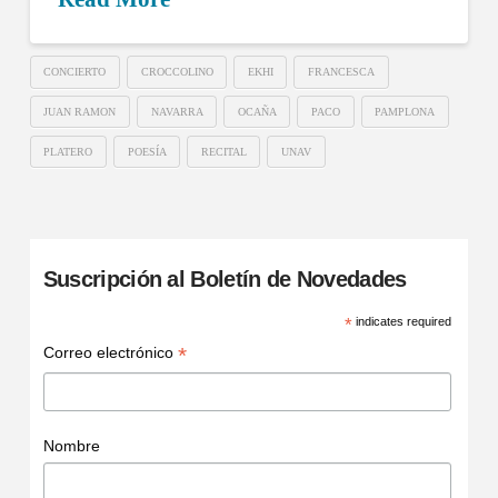
CONCIERTO
CROCCOLINO
EKHI
FRANCESCA
JUAN RAMON
NAVARRA
OCAÑA
PACO
PAMPLONA
PLATERO
POESÍA
RECITAL
UNAV
Suscripción al Boletín de Novedades
*
indicates required
*
Correo electrónico
Nombre