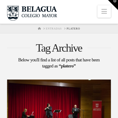
T
t
W
Nav
HOME
ENTRADAS
PLATERO
Tag Archive
Below you'll find a list of all posts that have been
tagged as
“platero”