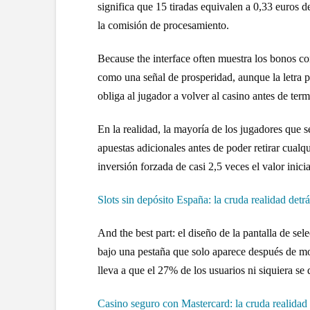
significa que 15 tiradas equivalen a 0,33 euros 
la comisión de procesamiento.
Because the interface often muestra los bonos com
como una señal de prosperidad, aunque la letra p
obliga al jugador a volver al casino antes de termi
En la realidad, la mayoría de los jugadores que s
apuestas adicionales antes de poder retirar cualq
inversión forzada de casi 2,5 veces el valor inicia
Slots sin depósito España: la cruda realidad detrás
And the best part: el diseño de la pantalla de sele
bajo una pestaña que solo aparece después de mo
lleva a que el 27% de los usuarios ni siquiera se 
Casino seguro con Mastercard: la cruda realidad d