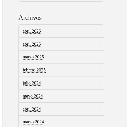
Archivos
abril 2026
abril 2025
marzo 2025
febrero 2025
julio 2024
mayo 2024
abril 2024
marzo 2024