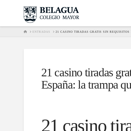
HOME
ENTRADAS
21 CASINO TIRADAS GRATIS SIN REQUISITOS
21 casino tiradas gra
España: la trampa qu
21 casino tir