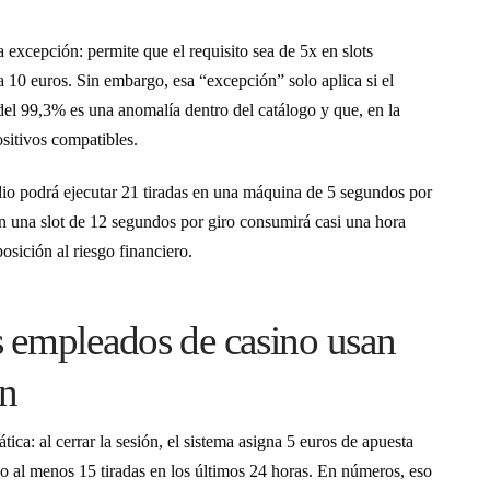
 excepción: permite que el requisito sea de 5x en slots
 a 10 euros. Sin embargo, esa “excepción” solo aplica si el
el 99,3% es una anomalía dentro del catálogo y que, en la
ositivos compatibles.
io podrá ejecutar 21 tiradas en una máquina de 5 segundos por
en una slot de 12 segundos por giro consumirá casi una hora
osición al riesgo financiero.
s empleados de casino usan
ón
ca: al cerrar la sesión, el sistema asigna 5 euros de apuesta
ado al menos 15 tiradas en los últimos 24 horas. En números, eso