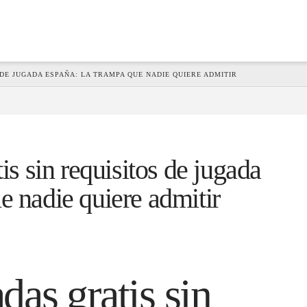
 DE JUGADA ESPAÑA: LA TRAMPA QUE NADIE QUIERE ADMITIR
tis sin requisitos de jugada
e nadie quiere admitir
adas gratis sin