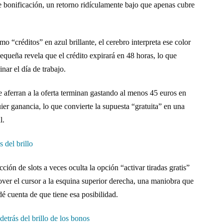
de bonificación, un retorno ridículamente bajo que apenas cubre
o “créditos” en azul brillante, el cerebro interpreta ese color
equeña revela que el crédito expirará en 48 horas, lo que
nar el día de trabajo.
e aferran a la oferta terminan gastando al menos 45 euros en
uier ganancia, lo que convierte la supuesta “gratuita” en una
l.
 del brillo
cción de slots a veces oculta la opción “activar tiradas gratis”
ver el cursor a la esquina superior derecha, una maniobra que
dé cuenta de que tiene esa posibilidad.
etrás del brillo de los bonos