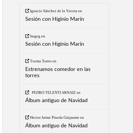
Ignacio Sánchez de la Yncera
en
Sesión con Higinio Marín
fasgeg
en
Sesión con Higinio Marín
Txema Torres
en
Estrenamos comedor en las
torres
PEDRO TELENTI ARNAIZ
en
Álbum antiguo de Navidad
Hector Jaime Pineda Ginjaume
en
Álbum antiguo de Navidad