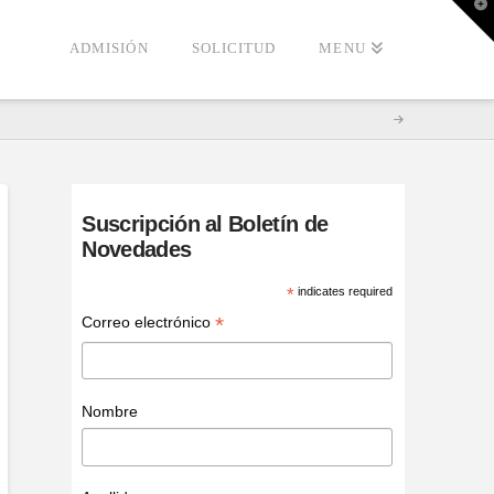
T
t
W
ADMISIÓN
SOLICITUD
MENU
Suscripción al Boletín de
Novedades
*
indicates required
*
Correo electrónico
Nombre