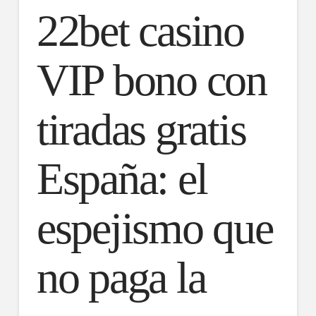
22bet casino
VIP bono con
tiradas gratis
España: el
espejismo que
no paga la