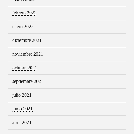
febrero 2022
enero 2022
diciembre 2021
noviembre 2021
octubre 2021
septiembre 2021
julio 2021
junio 2021
abril 2021