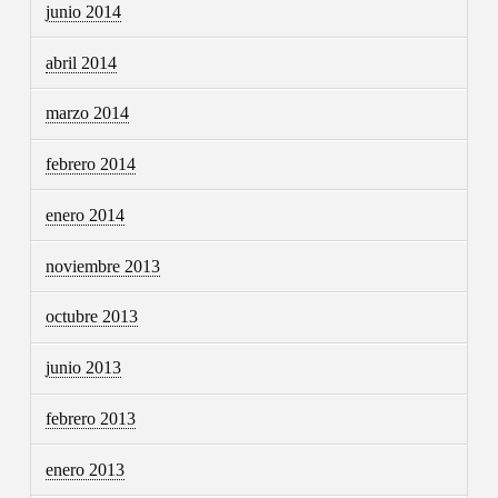
junio 2014
abril 2014
marzo 2014
febrero 2014
enero 2014
noviembre 2013
octubre 2013
junio 2013
febrero 2013
enero 2013