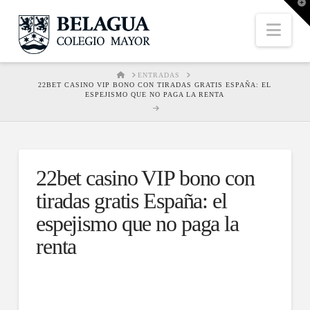
T
t
W
Nav
HOME
ENTRADAS
22BET CASINO VIP BONO CON TIRADAS GRATIS ESPAÑA: EL
ESPEJISMO QUE NO PAGA LA RENTA
22bet casino VIP bono con
tiradas gratis España: el
espejismo que no paga la
renta