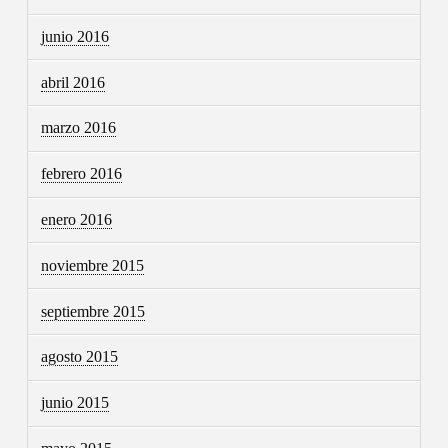
junio 2016
abril 2016
marzo 2016
febrero 2016
enero 2016
noviembre 2015
septiembre 2015
agosto 2015
junio 2015