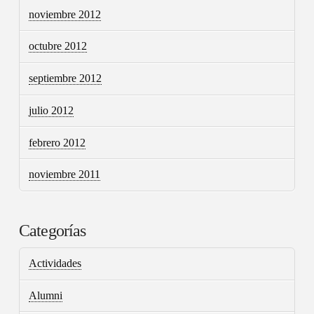
noviembre 2012
octubre 2012
septiembre 2012
julio 2012
febrero 2012
noviembre 2011
Categorías
Actividades
Alumni