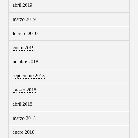
abril 2019
marzo 2019
febrero 2019
enero 2019
octubre 2018
septiembre 2018
agosto 2018
abril 2018
marzo 2018
enero 2018