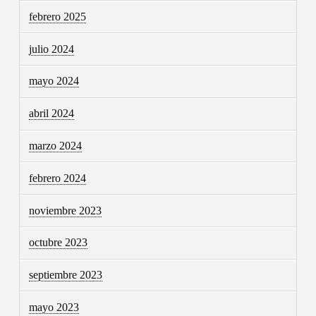
febrero 2025
julio 2024
mayo 2024
abril 2024
marzo 2024
febrero 2024
noviembre 2023
octubre 2023
septiembre 2023
mayo 2023