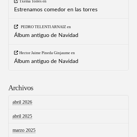
Txema Torres
en
Estrenamos comedor en las torres
PEDRO TELENTI ARNAIZ
en
Álbum antiguo de Navidad
Hector Jaime Pineda Ginjaume
en
Álbum antiguo de Navidad
Archivos
abril 2026
abril 2025
marzo 2025