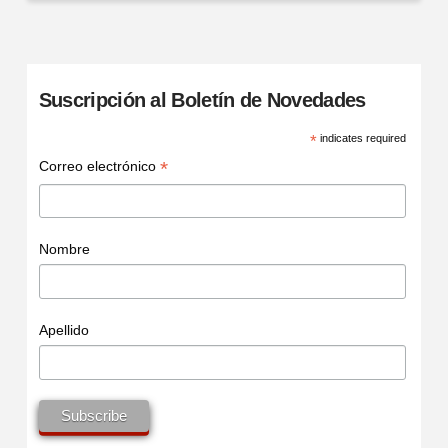
Suscripción al Boletín de Novedades
*
indicates required
*
Correo electrónico
Nombre
Apellido