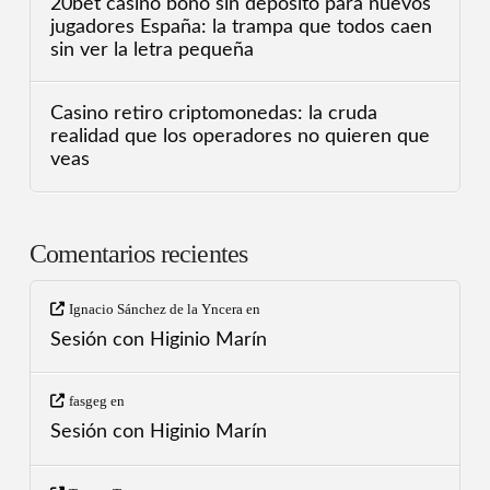
20bet casino bono sin depósito para nuevos
jugadores España: la trampa que todos caen
sin ver la letra pequeña
Casino retiro criptomonedas: la cruda
realidad que los operadores no quieren que
veas
Comentarios recientes
Ignacio Sánchez de la Yncera
en
Sesión con Higinio Marín
fasgeg
en
Sesión con Higinio Marín