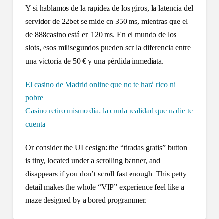
Y si hablamos de la rapidez de los giros, la latencia del
servidor de 22bet se mide en 350 ms, mientras que el
de 888casino está en 120 ms. En el mundo de los
slots, esos milisegundos pueden ser la diferencia entre
una victoria de 50 € y una pérdida inmediata.
El casino de Madrid online que no te hará rico ni
pobre
Casino retiro mismo día: la cruda realidad que nadie te
cuenta
Or consider the UI design: the “tiradas gratis” button
is tiny, located under a scrolling banner, and
disappears if you don’t scroll fast enough. This petty
detail makes the whole “VIP” experience feel like a
maze designed by a bored programmer.