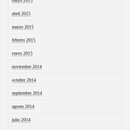
mayo 2015
abril 2015
marzo 2015
febrero 2015
enero 2015
noviembre 2014
octubre 2014
septiembre 2014
agosto 2014
julio 2014