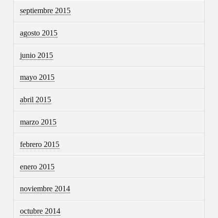
septiembre 2015
agosto 2015
junio 2015
mayo 2015
abril 2015
marzo 2015
febrero 2015
enero 2015
noviembre 2014
octubre 2014