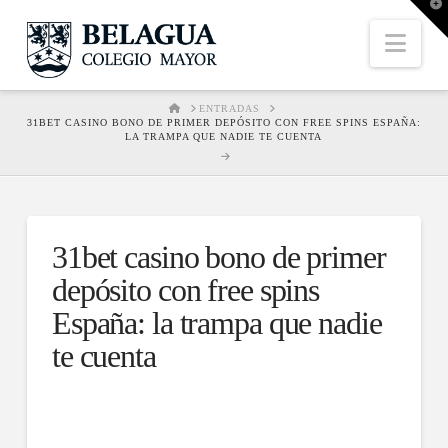
T
t
W
Nav
HOME
ENTRADAS
31BET CASINO BONO DE PRIMER DEPÓSITO CON FREE SPINS ESPAÑA:
LA TRAMPA QUE NADIE TE CUENTA
31bet casino bono de primer
depósito con free spins
España: la trampa que nadie
te cuenta