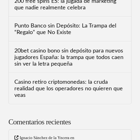
200 free spins ES: la jugada de marketing
que nadie realmente celebra
Punto Banco sin Depósito: La Trampa del
“Regalo” que No Existe
20bet casino bono sin depósito para nuevos
jugadores España: la trampa que todos caen
sin ver la letra pequeña
Casino retiro criptomonedas: la cruda
realidad que los operadores no quieren que
veas
Comentarios recientes
Ignacio Sánchez de la Yncera
en