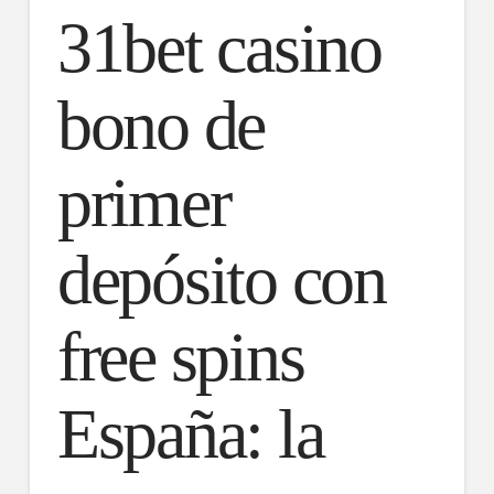
31bet casino
bono de
primer
depósito con
free spins
España: la