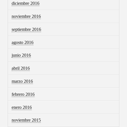
diciembre 2016
noviembre 2016
septiembre 2016
agosto 2016
junio 2016
abril 2016
marzo 2016
febrero 2016
enero 2016
noviembre 2015