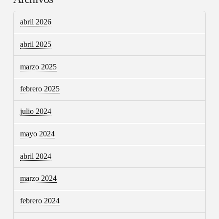
abril 2026
abril 2025
marzo 2025
febrero 2025
julio 2024
mayo 2024
abril 2024
marzo 2024
febrero 2024