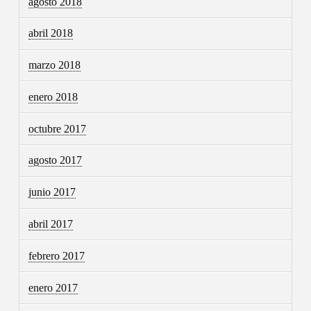
agosto 2018
abril 2018
marzo 2018
enero 2018
octubre 2017
agosto 2017
junio 2017
abril 2017
febrero 2017
enero 2017