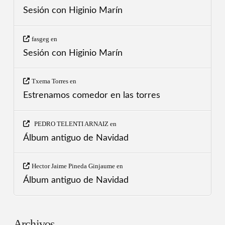
Sesión con Higinio Marín
fasgeg
en
Sesión con Higinio Marín
Txema Torres
en
Estrenamos comedor en las torres
PEDRO TELENTI ARNAIZ
en
Álbum antiguo de Navidad
Hector Jaime Pineda Ginjaume
en
Álbum antiguo de Navidad
Archivos