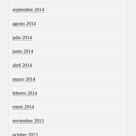
septiembre 2014
agosto 2014
julio 2014
junio 2014
abril 2014
marzo 2014
febrero 2014
enero 2014
noviembre 2013
octubre 2013