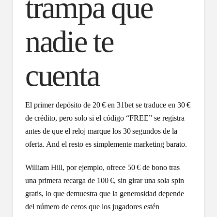
trampa que
nadie te
cuenta
El primer depósito de 20 € en 31bet se traduce en 30 €
de crédito, pero solo si el código “FREE” se registra
antes de que el reloj marque los 30 segundos de la
oferta. And el resto es simplemente marketing barato.
William Hill, por ejemplo, ofrece 50 € de bono tras
una primera recarga de 100 €, sin girar una sola spin
gratis, lo que demuestra que la generosidad depende
del número de ceros que los jugadores estén