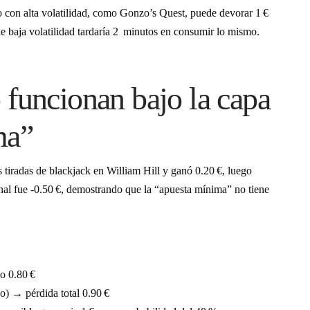
o con alta volatilidad, como Gonzo’s Quest, puede devorar 1 €
e baja volatilidad tardaría 2 minutos en consumir lo mismo.
 funcionan bajo la capa
ma”
s tiradas de blackjack en William Hill y ganó 0.20 €, luego
inal fue -0.50 €, demostrando que la “apuesta mínima” no tiene
o 0.80 €
no) → pérdida total 0.90 €