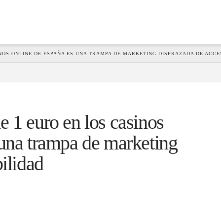
INOS ONLINE DE ESPAÑA ES UNA TRAMPA DE MARKETING DISFRAZADA DE ACCE
 1 euro en los casinos
 una trampa de marketing
bilidad