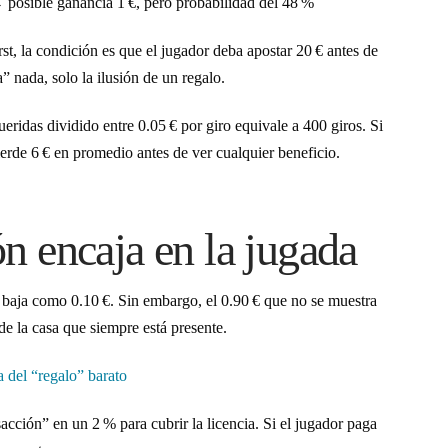
→ posible ganancia 1 €, pero probabilidad del 48 %
st, la condición es que el jugador deba apostar 20 € antes de
a” nada, solo la ilusión de un regalo.
eridas dividido entre 0.05 € por giro equivale a 400 giros. Si
ierde 6 € en promedio antes de ver cualquier beneficio.
n encaja en la jugada
baja como 0.10 €. Sin embargo, el 0.90 € que no se muestra
de la casa que siempre está presente.
 del “regalo” barato
acción” en un 2 % para cubrir la licencia. Si el jugador paga