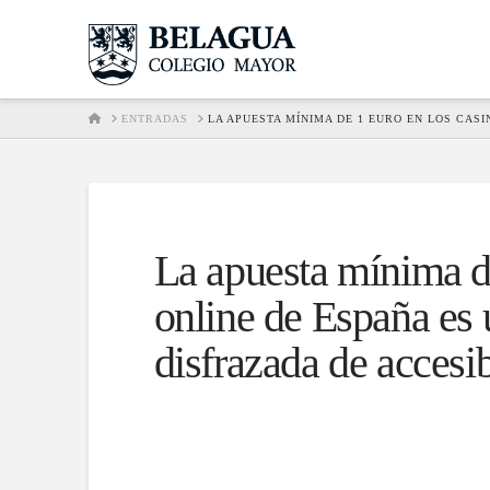
HOME
ENTRADAS
LA APUESTA MÍNIMA DE 1 EURO EN LOS CAS
La apuesta mínima de
online de España es
disfrazada de accesi