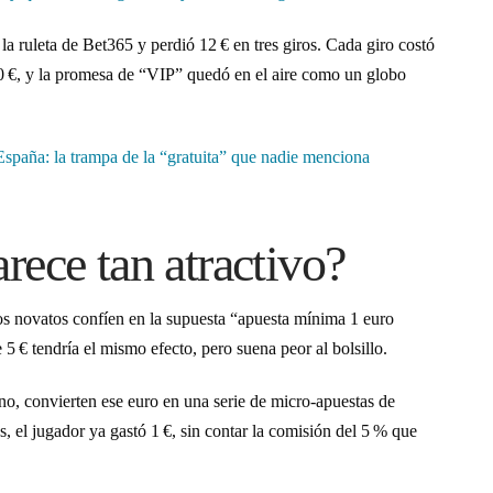
a ruleta de Bet365 y perdió 12 € en tres giros. Cada giro costó
 a 0 €, y la promesa de “VIP” quedó en el aire como un globo
 España: la trampa de la “gratuita” que nadie menciona
rece tan atractivo?
los novatos confíen en la supuesta “apuesta mínima 1 euro
 € tendría el mismo efecto, pero suena peor al bolsillo.
ino, convierten ese euro en una serie de micro‑apuestas de
s, el jugador ya gastó 1 €, sin contar la comisión del 5 % que