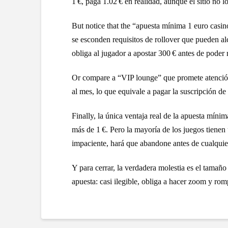
1 €, paga 1.02 € en realidad, aunque el sitio no l
But notice that the “apuesta mínima 1 euro casi
se esconden requisitos de rollover que pueden a
obliga al jugador a apostar 300 € antes de poder re
Or compare a “VIP lounge” que promete atención 
al mes, lo que equivale a pagar la suscripción de
Finally, la única ventaja real de la apuesta mínim
más de 1 €. Pero la mayoría de los juegos tienen
impaciente, hará que abandone antes de cualquier
Y para cerrar, la verdadera molestia es el tamaño
apuesta: casi ilegible, obliga a hacer zoom y rom