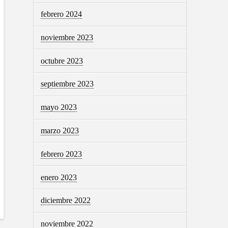
febrero 2024
noviembre 2023
octubre 2023
septiembre 2023
mayo 2023
marzo 2023
febrero 2023
enero 2023
diciembre 2022
noviembre 2022