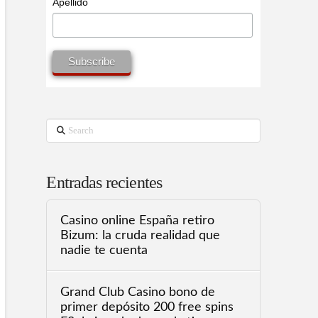
Apellido
Search
Entradas recientes
Casino online España retiro
Bizum: la cruda realidad que
nadie te cuenta
Grand Club Casino bono de
primer depósito 200 free spins