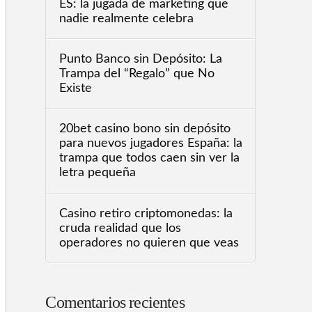
ES: la jugada de marketing que
nadie realmente celebra
Punto Banco sin Depósito: La
Trampa del “Regalo” que No
Existe
20bet casino bono sin depósito
para nuevos jugadores España: la
trampa que todos caen sin ver la
letra pequeña
Casino retiro criptomonedas: la
cruda realidad que los
operadores no quieren que veas
Comentarios recientes