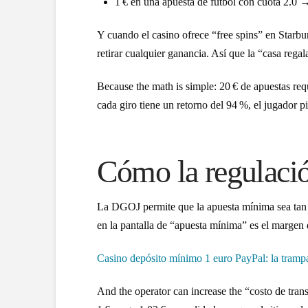
1 € en una apuesta de fútbol con cuota 2.0 
Y cuando el casino ofrece “free spins” en Starbur
retirar cualquier ganancia. Así que la “casa regal
Because the math is simple: 20 € de apuestas requ
cada giro tiene un retorno del 94 %, el jugador p
Cómo la regulació
La DGOJ permite que la apuesta mínima sea tan 
en la pantalla de “apuesta mínima” es el margen 
Casino depósito mínimo 1 euro PayPal: la trampa
And the operator can increase the “costo de trans