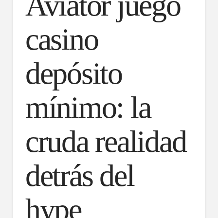
Aviator juego
casino
depósito
mínimo: la
cruda realidad
detrás del
hype