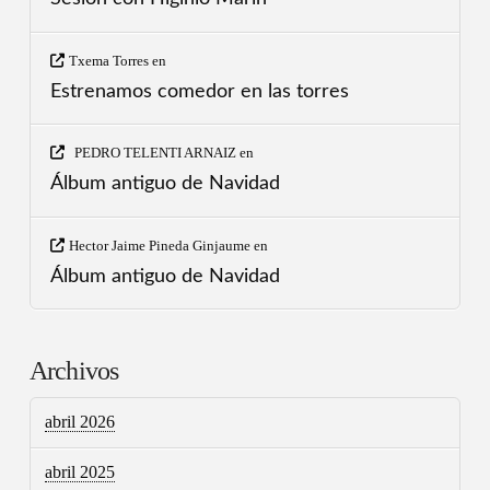
Txema Torres
en
Estrenamos comedor en las torres
PEDRO TELENTI ARNAIZ
en
Álbum antiguo de Navidad
Hector Jaime Pineda Ginjaume
en
Álbum antiguo de Navidad
Archivos
abril 2026
abril 2025