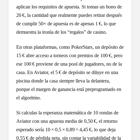
aplican los requisitos de apuesta. Si tomas un bono de
20 €, la cantidad que realmente puedes retirar después
de cumplir 50× de apuesta es de apenas 1 €, lo que
demuestra la ironía de los “regalos” de casino.
En otras plataformas, como PokerStars, un depósito de
15 € abre acceso a torneos con premios de 100 €, pero
ese 100 € proviene de una pool de jugadores, no de la
casa. En Aviator, el 5 € de depósito se diluye en una
piscina donde la casa siempre lleva la delantera,
porque el margen de ganancia está preprogramado en
el algoritmo.
Si calculas la esperanza matemática de 10 rondas de
Aviator con una apuesta media de 0,50 €, el retorno
esperado sería 10 × 0,5 × 0,89 = 4,45 €, lo que deja
0,55 € de pérdida neta, sin contar la variabilidad de la