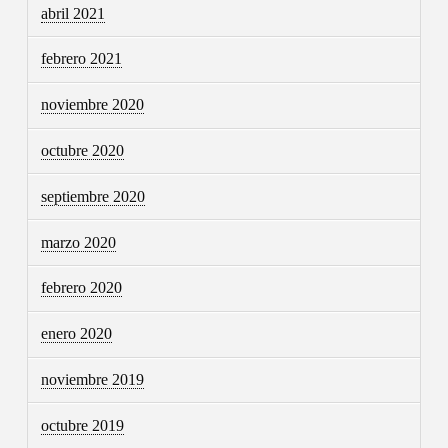
abril 2021
febrero 2021
noviembre 2020
octubre 2020
septiembre 2020
marzo 2020
febrero 2020
enero 2020
noviembre 2019
octubre 2019