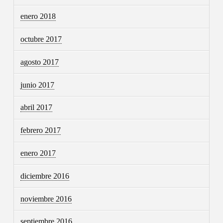
enero 2018
octubre 2017
agosto 2017
junio 2017
abril 2017
febrero 2017
enero 2017
diciembre 2016
noviembre 2016
septiembre 2016