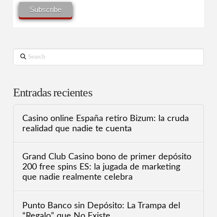
Search
Entradas recientes
Casino online España retiro Bizum: la cruda
realidad que nadie te cuenta
Grand Club Casino bono de primer depósito
200 free spins ES: la jugada de marketing
que nadie realmente celebra
Punto Banco sin Depósito: La Trampa del
“Regalo” que No Existe