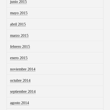
junio 2015
mayo 2015
abril 2015
marzo 2015
febrero 2015
enero 2015
noviembre 2014
octubre 2014
septiembre 2014
agosto 2014