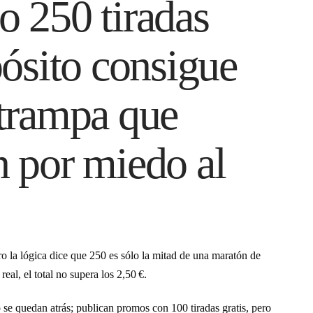
o 250 tiradas
pósito consigue
 trampa que
n por miedo al
o la lógica dice que 250 es sólo la mitad de una maratón de
eal, el total no supera los 2,50 €.
e quedan atrás; publican promos con 100 tiradas gratis, pero