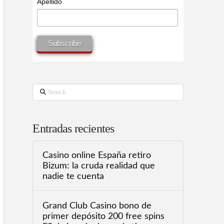
Apellido
Search
Entradas recientes
Casino online España retiro
Bizum: la cruda realidad que
nadie te cuenta
Grand Club Casino bono de
primer depósito 200 free spins