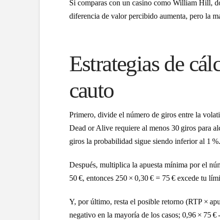
Si comparas con un casino como William Hill, do
diferencia de valor percibido aumenta, pero la m
Estrategias de cál
cauto
Primero, divide el número de giros entre la volati
Dead or Alive requiere al menos 30 giros para al
giros la probabilidad sigue siendo inferior al 1 %
Después, multiplica la apuesta mínima por el núm
50 €, entonces 250 × 0,30 € = 75 € excede tu lím
Y, por último, resta el posible retorno (RTP × apu
negativo en la mayoría de los casos; 0,96 × 75 € -