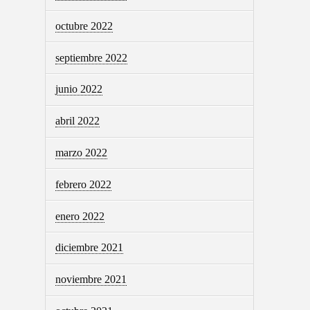
octubre 2022
septiembre 2022
junio 2022
abril 2022
marzo 2022
febrero 2022
enero 2022
diciembre 2021
noviembre 2021