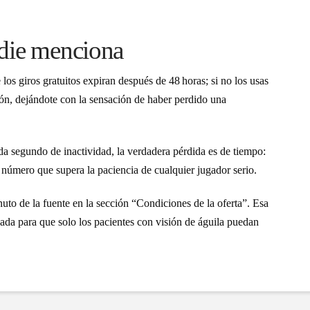
adie menciona
os giros gratuitos expiran después de 48 horas; si no los usas
ación, dejándote con la sensación de haber perdido una
ada segundo de inactividad, la verdadera pérdida es de tiempo:
número que supera la paciencia de cualquier jugador serio.
uto de la fuente en la sección “Condiciones de la oferta”. Esa
eñada para que solo los pacientes con visión de águila puedan