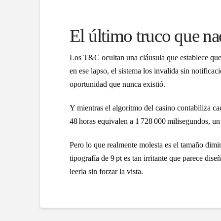
El último truco que n
Los T&C ocultan una cláusula que establece que l
en ese lapso, el sistema los invalida sin notific
oportunidad que nunca existió.
Y mientras el algoritmo del casino contabiliza c
48 horas equivalen a 1 728 000 milisegundos, un 
Pero lo que realmente molesta es el tamaño dimin
tipografía de 9 pt es tan irritante que parece dis
leerla sin forzar la vista.