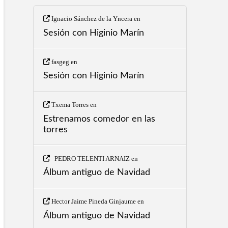
Ignacio Sánchez de la Yncera
en
Sesión con Higinio Marín
fasgeg
en
Sesión con Higinio Marín
Txema Torres
en
Estrenamos comedor en las
torres
PEDRO TELENTI ARNAIZ
en
Álbum antiguo de Navidad
Hector Jaime Pineda Ginjaume
en
Álbum antiguo de Navidad