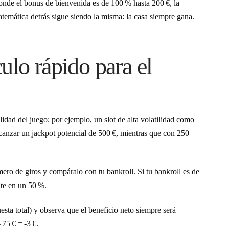
nde el bonus de bienvenida es de 100 % hasta 200 €, la
atemática detrás sigue siendo la misma: la casa siempre gana.
culo rápido para el
lidad del juego; por ejemplo, un slot de alta volatilidad como
canzar un jackpot potencial de 500 €, mientras que con 250
.
ero de giros y compáralo con tu bankroll. Si tu bankroll es de
ite en un 50 %.
esta total) y observa que el beneficio neto siempre será
 75 € = ‑3 €.