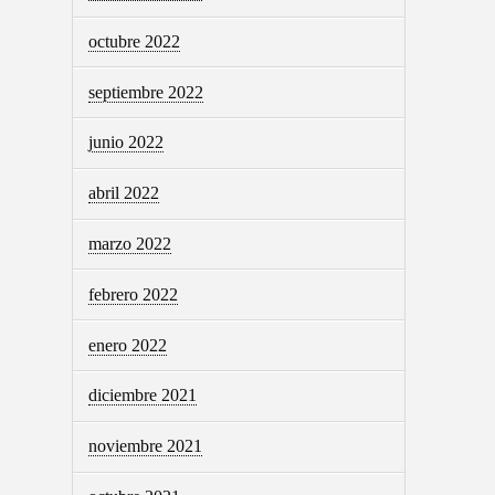
octubre 2022
septiembre 2022
junio 2022
abril 2022
marzo 2022
febrero 2022
enero 2022
diciembre 2021
noviembre 2021