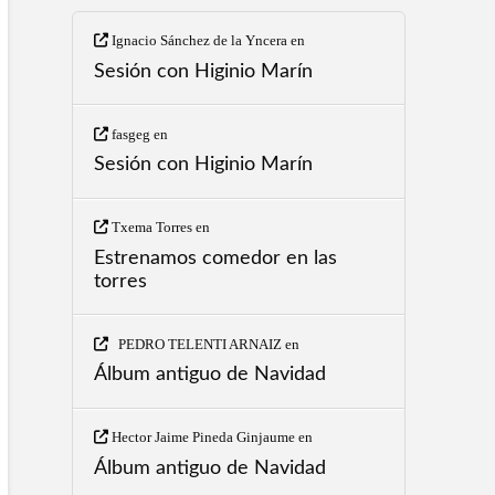
Ignacio Sánchez de la Yncera
en
Sesión con Higinio Marín
fasgeg
en
Sesión con Higinio Marín
Txema Torres
en
Estrenamos comedor en las
torres
PEDRO TELENTI ARNAIZ
en
Álbum antiguo de Navidad
Hector Jaime Pineda Ginjaume
en
Álbum antiguo de Navidad