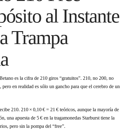
ósito al Instante
La Trampa
a
Betano es la cifra de 210 giros “gratuitos”. 210, no 200, no
, pero en realidad es sólo un gancho para que el cerebro de un
recibe 210. 210 × 0,10 € = 21 € teóricos, aunque la mayoría de
n, una apuesta de 5 € en la tragamonedas Starburst tiene la
ios, pero sin la pompa del “free”.