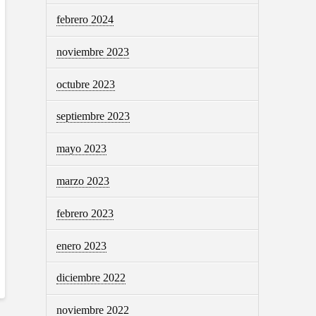
febrero 2024
noviembre 2023
octubre 2023
septiembre 2023
mayo 2023
marzo 2023
febrero 2023
enero 2023
diciembre 2022
noviembre 2022