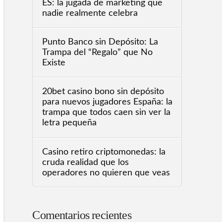
ES: la jugada de marketing que
nadie realmente celebra
Punto Banco sin Depósito: La
Trampa del “Regalo” que No
Existe
20bet casino bono sin depósito
para nuevos jugadores España: la
trampa que todos caen sin ver la
letra pequeña
Casino retiro criptomonedas: la
cruda realidad que los
operadores no quieren que veas
Comentarios recientes