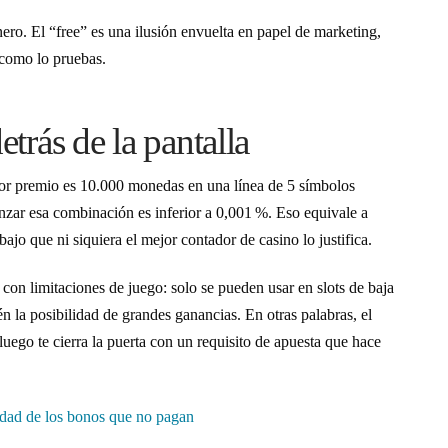
ero. El “free” es una ilusión envuelta en papel de marketing,
 como lo pruebas.
trás de la pantalla
ayor premio es 10.000 monedas en una línea de 5 símbolos
anzar esa combinación es inferior a 0,001 %. Eso equivale a
ajo que ni siquiera el mejor contador de casino lo justifica.
con limitaciones de juego: solo se pueden usar en slots de baja
n la posibilidad de grandes ganancias. En otras palabras, el
uego te cierra la puerta con un requisito de apuesta que hace
lidad de los bonos que no pagan