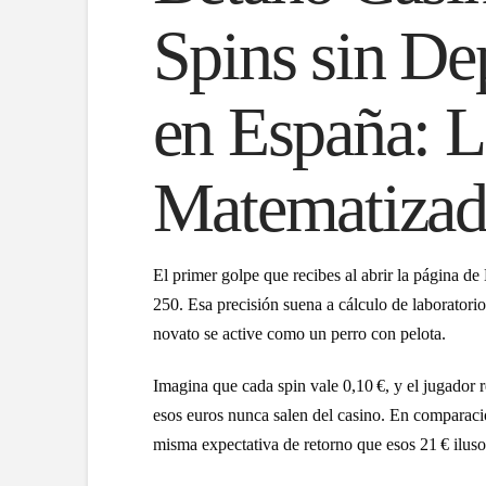
Spins sin Dep
en España: 
Matematizad
El primer golpe que recibes al abrir la página de 
250. Esa precisión suena a cálculo de laboratorio
novato se active como un perro con pelota.
Imagina que cada spin vale 0,10 €, y el jugador 
esos euros nunca salen del casino. En comparació
misma expectativa de retorno que esos 21 € ilusor