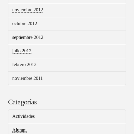
noviembre 2012
octubre 2012
septiembre 2012
julio 2012
febrero 2012
noviembre 2011
Categorías
Actividades
Alumni