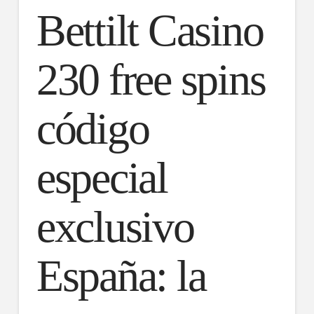
Bettilt Casino
230 free spins
código
especial
exclusivo
España: la