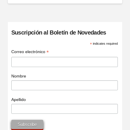
Suscripción al Boletín de Novedades
*
indicates required
*
Correo electrónico
Nombre
Apellido