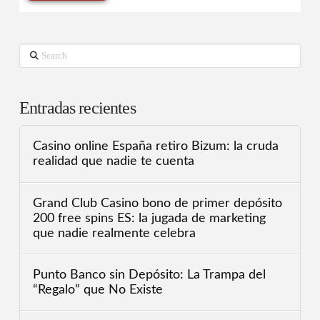
Search
Entradas recientes
Casino online España retiro Bizum: la cruda
realidad que nadie te cuenta
Grand Club Casino bono de primer depósito
200 free spins ES: la jugada de marketing
que nadie realmente celebra
Punto Banco sin Depósito: La Trampa del
“Regalo” que No Existe