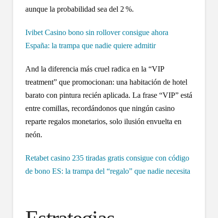
aunque la probabilidad sea del 2 %.
Ivibet Casino bono sin rollover consigue ahora
España: la trampa que nadie quiere admitir
And la diferencia más cruel radica en la “VIP
treatment” que promocionan: una habitación de hotel
barato con pintura recién aplicada. La frase “VIP” está
entre comillas, recordándonos que ningún casino
reparte regalos monetarios, solo ilusión envuelta en
neón.
Retabet casino 235 tiradas gratis consigue con código
de bono ES: la trampa del “regalo” que nadie necesita