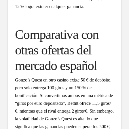
12 % logra extraer cualquier ganancia.
Comparativa con
otras ofertas del
mercado español
Gonzo’s Quest en otro casino exige 50 € de depósito,
pero sólo entrega 100 giros y un 150 % de
bonificación. Si convertimos ambos en una métrica de
“giros por euro depositado”, Bettilt ofrece 11,5 giros/
€, mientras que el rival entrega 2 giros/€. Sin embargo,
la volatilidad de Gonzo’s Quest es alta, lo que
significa que las ganancias pueden superar los 500 €,