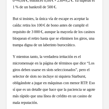
σ²≈0,04 €, entonces 0,04 € × 230≈9,2 €. Ya superas el
1 % de un bankroll de 500 €.
But si insistes, la única vía de escape es aceptar la
caída: retira los 100 € de bono antes de cumplir el
requisito de 3 000 €, aunque la mayoría de los casinos
bloquean el retiro hasta que se eliminen los giros, una
trampa digna de un laberinto burocrático.
Y mientras tanto, la verdadera irritación es el
micromensaje en la página de términos que dice “Los
giros deben usarse en slots seleccionados”, pero el
selector de slots no incluye ni siquiera Starburst,
obligándote a jugar en máquinas con menor RTP. Eso
sí que es un detalle que hace que la paciencia se agote
más rápido que una línea de crédito en un casino de
mala reputación.