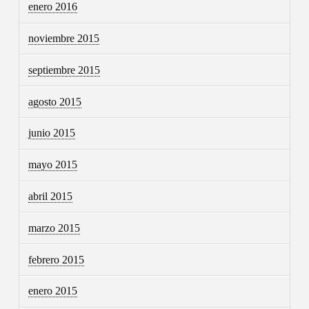
enero 2016
noviembre 2015
septiembre 2015
agosto 2015
junio 2015
mayo 2015
abril 2015
marzo 2015
febrero 2015
enero 2015