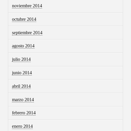
noviembre 2014
octubre 2014
septiembre 2014
agosto 2014
julio 2014
junio 2014
abril 2014
marzo 2014
febrero 2014
enero 2014