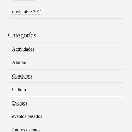
noviembre 2011
Categorías
Actividades
Alumni
Conciertos
Cultura
Eventos
eventos pasados
futuros eventos