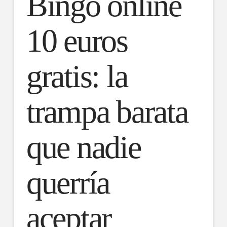
Bingo online
10 euros
gratis: la
trampa barata
que nadie
querría
aceptar