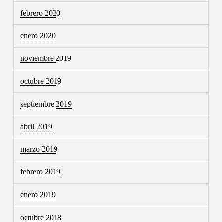
febrero 2020
enero 2020
noviembre 2019
octubre 2019
septiembre 2019
abril 2019
marzo 2019
febrero 2019
enero 2019
octubre 2018