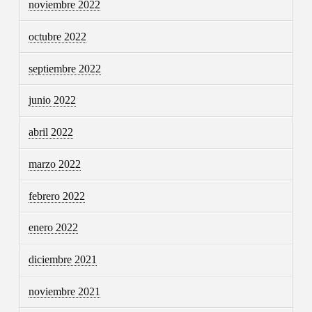
noviembre 2022
octubre 2022
septiembre 2022
junio 2022
abril 2022
marzo 2022
febrero 2022
enero 2022
diciembre 2021
noviembre 2021