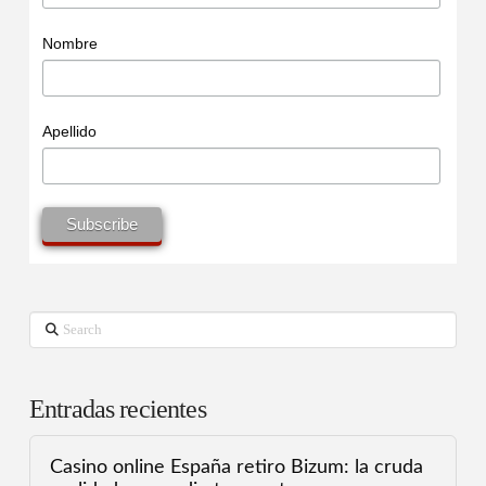
Nombre
Apellido
Search
Entradas recientes
Casino online España retiro Bizum: la cruda