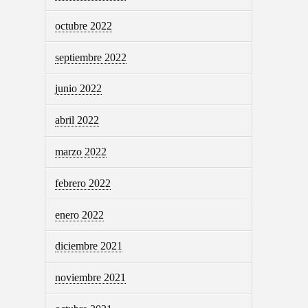
octubre 2022
septiembre 2022
junio 2022
abril 2022
marzo 2022
febrero 2022
enero 2022
diciembre 2021
noviembre 2021