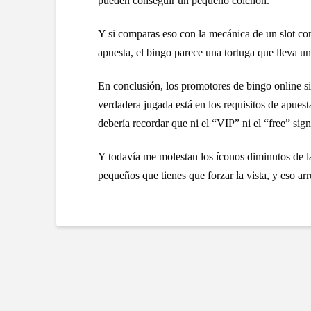
pueden conseguir un pequeño colchón.
Y si comparas eso con la mecánica de un slot co
apuesta, el bingo parece una tortuga que lleva u
En conclusión, los promotores de bingo online si
verdadera jugada está en los requisitos de apuest
debería recordar que ni el “VIP” ni el “free” sig
Y todavía me molestan los íconos diminutos de l
pequeños que tienes que forzar la vista, y eso ar