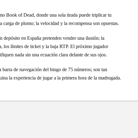
mo Book of Dead, donde una sola tirada puede triplicar tu
na carga de plomo; la velocidad y la recompensa son opuestas.
n depósito en España pretenden vender una ilusión; la
a, los límites de ticket y la baja RTP. El próximo jugador
nifiquen nada sin una ecuación clara delante de sus ojos.
a barra de navegación del bingo de 75 números; son tan
ruina la experiencia de jugar a la primera hora de la madrugada.