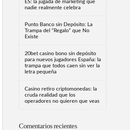
ES: la jugada de marketing que
nadie realmente celebra
Punto Banco sin Depósito: La
Trampa del “Regalo” que No
Existe
20bet casino bono sin depósito
para nuevos jugadores España: la
trampa que todos caen sin ver la
letra pequeña
Casino retiro criptomonedas: la
cruda realidad que los
operadores no quieren que veas
Comentarios recientes