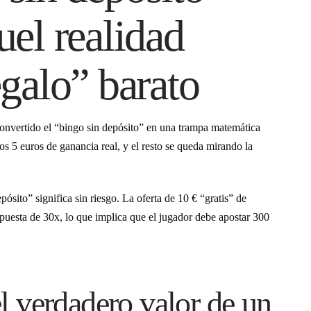
uel realidad
egalo” barato
onvertido el “bingo sin depósito” en una trampa matemática
s 5 euros de ganancia real, y el resto se queda mirando la
epósito” significa sin riesgo. La oferta de 10 € “gratis” de
puesta de 30x, lo que implica que el jugador debe apostar 300
l verdadero valor de un