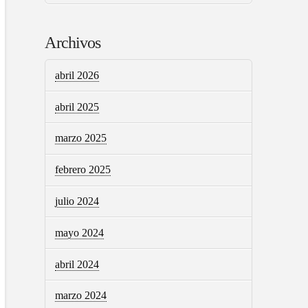
Archivos
abril 2026
abril 2025
marzo 2025
febrero 2025
julio 2024
mayo 2024
abril 2024
marzo 2024