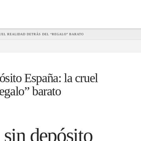
RUEL REALIDAD DETRÁS DEL “REGALO” BARATO
ósito España: la cruel
regalo” barato
 sin depósito