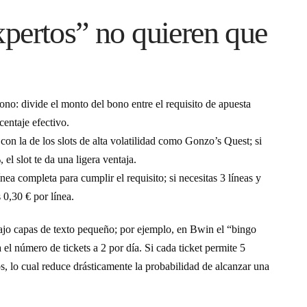
xpertos” no quieren que
ono: divide el monto del bono entre el requisito de apuesta
centaje efectivo.
con la de los slots de alta volatilidad como Gonzo’s Quest; si
el slot te da una ligera ventaja.
ea completa para cumplir el requisito; si necesitas 3 líneas y
s 0,30 € por línea.
bajo capas de texto pequeño; por ejemplo, en Bwin el “bingo
 el número de tickets a 2 por día. Si cada ticket permite 5
s, lo cual reduce drásticamente la probabilidad de alcanzar una