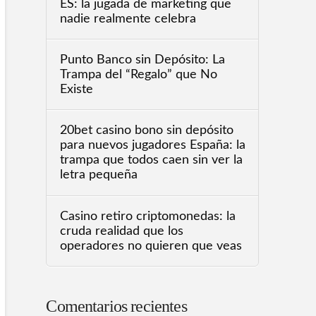
ES: la jugada de marketing que
nadie realmente celebra
Punto Banco sin Depósito: La
Trampa del “Regalo” que No
Existe
20bet casino bono sin depósito
para nuevos jugadores España: la
trampa que todos caen sin ver la
letra pequeña
Casino retiro criptomonedas: la
cruda realidad que los
operadores no quieren que veas
Comentarios recientes