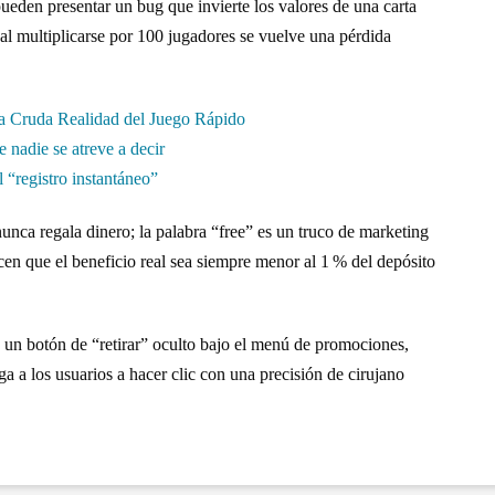
eden presentar un bug que invierte los valores de una carta
 al multiplicarse por 100 jugadores se vuelve una pérdida
La Cruda Realidad del Juego Rápido
e nadie se atreve a decir
l “registro instantáneo”
nunca regala dinero; la palabra “free” es un truco de marketing
en que el beneficio real sea siempre menor al 1 % del depósito
e un botón de “retirar” oculto bajo el menú de promociones,
a a los usuarios a hacer clic con una precisión de cirujano