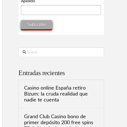
Apellido
Search
Entradas recientes
Casino online España retiro
Bizum: la cruda realidad que
nadie te cuenta
Grand Club Casino bono de
primer depósito 200 free spins