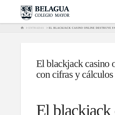
HOME
ENTRADAS
EL BLACKJACK CASINO ONLINE DESTRUYE F
El blackjack casino o
con cifras y cálculos
El blackjack 