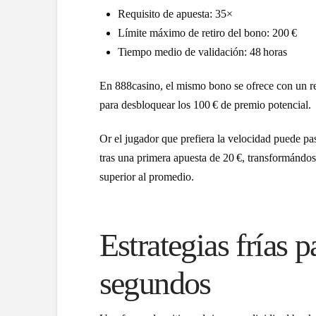
Requisito de apuesta: 35×
Límite máximo de retiro del bono: 200 €
Tiempo medio de validación: 48 horas
En 888casino, el mismo bono se ofrece con un req
para desbloquear los 100 € de premio potencial.
Or el jugador que prefiera la velocidad puede pa
tras una primera apuesta de 20 €, transformándos
superior al promedio.
Estrategias frías 
segundos