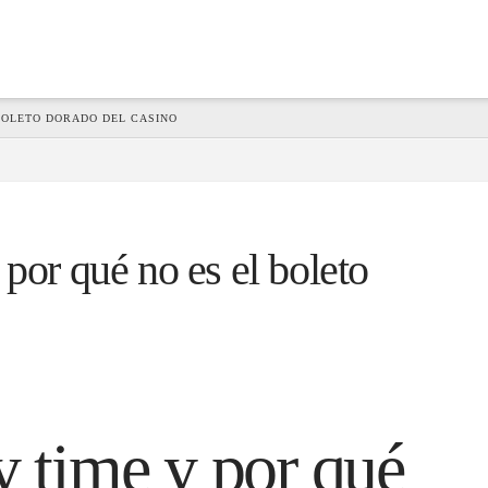
BOLETO DORADO DEL CASINO
 por qué no es el boleto
y time y por qué