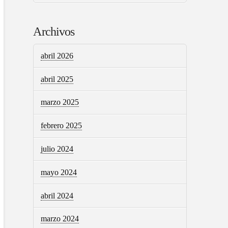
Archivos
abril 2026
abril 2025
marzo 2025
febrero 2025
julio 2024
mayo 2024
abril 2024
marzo 2024