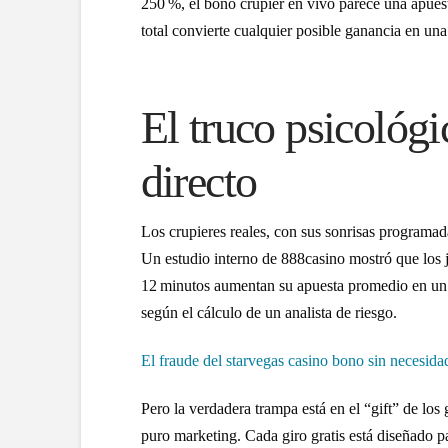
250 %, el bono crupier en vivo parece una apuest
total convierte cualquier posible ganancia en un
El truco psicológi
directo
Los crupieres reales, con sus sonrisas programadas
Un estudio interno de 888casino mostró que los 
12 minutos aumentan su apuesta promedio en un 1
según el cálculo de un analista de riesgo.
El fraude del starvegas casino bono sin necesida
Pero la verdadera trampa está en el “gift” de los 
puro marketing. Cada giro gratis está diseñado 