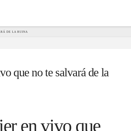
ARÁ DE LA RUINA
vo que no te salvará de la
ier en vivo que