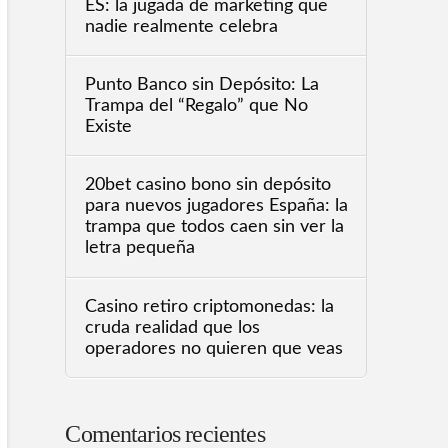
ES: la jugada de marketing que
nadie realmente celebra
Punto Banco sin Depósito: La
Trampa del “Regalo” que No
Existe
20bet casino bono sin depósito
para nuevos jugadores España: la
trampa que todos caen sin ver la
letra pequeña
Casino retiro criptomonedas: la
cruda realidad que los
operadores no quieren que veas
Comentarios recientes