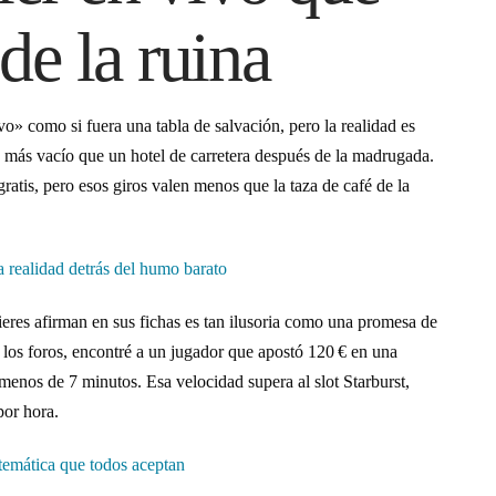
 de la ruina
o» como si fuera una tabla de salvación, pero la realidad es
o más vacío que un hotel de carretera después de la madrugada.
atis, pero esos giros valen menos que la taza de café de la
a realidad detrás del humo barato
ieres afirman en sus fichas es tan ilusoria como una promesa de
los foros, encontré a un jugador que apostó 120 € en una
menos de 7 minutos. Esa velocidad supera al slot Starburst,
por hora.
atemática que todos aceptan