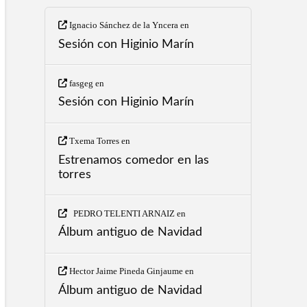
Ignacio Sánchez de la Yncera
en
Sesión con Higinio Marín
fasgeg
en
Sesión con Higinio Marín
Txema Torres
en
Estrenamos comedor en las
torres
PEDRO TELENTI ARNAIZ
en
Álbum antiguo de Navidad
Hector Jaime Pineda Ginjaume
en
Álbum antiguo de Navidad