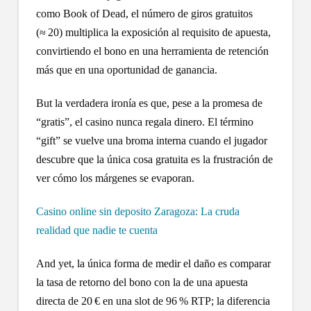
como Book of Dead, el número de giros gratuitos
(≈ 20) multiplica la exposición al requisito de apuesta,
convirtiendo el bono en una herramienta de retención
más que en una oportunidad de ganancia.
But la verdadera ironía es que, pese a la promesa de
“gratis”, el casino nunca regala dinero. El término
“gift” se vuelve una broma interna cuando el jugador
descubre que la única cosa gratuita es la frustración de
ver cómo los márgenes se evaporan.
Casino online sin deposito Zaragoza: La cruda
realidad que nadie te cuenta
And yet, la única forma de medir el daño es comparar
la tasa de retorno del bono con la de una apuesta
directa de 20 € en una slot de 96 % RTP; la diferencia