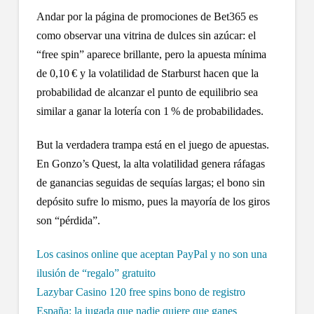
Andar por la página de promociones de Bet365 es
como observar una vitrina de dulces sin azúcar: el
“free spin” aparece brillante, pero la apuesta mínima
de 0,10 € y la volatilidad de Starburst hacen que la
probabilidad de alcanzar el punto de equilibrio sea
similar a ganar la lotería con 1 % de probabilidades.
But la verdadera trampa está en el juego de apuestas.
En Gonzo’s Quest, la alta volatilidad genera ráfagas
de ganancias seguidas de sequías largas; el bono sin
depósito sufre lo mismo, pues la mayoría de los giros
son “pérdida”.
Los casinos online que aceptan PayPal y no son una
ilusión de “regalo” gratuito
Lazybar Casino 120 free spins bono de registro
España: la jugada que nadie quiere que ganes