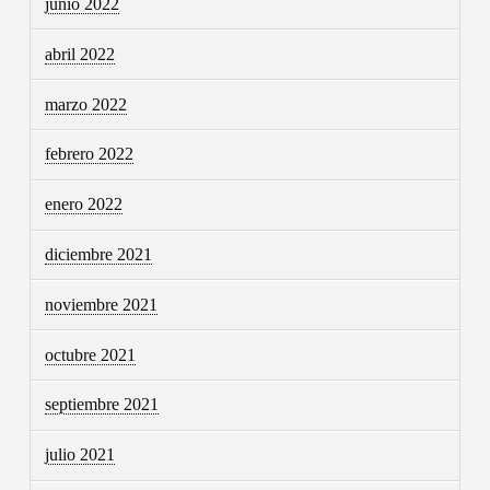
junio 2022
abril 2022
marzo 2022
febrero 2022
enero 2022
diciembre 2021
noviembre 2021
octubre 2021
septiembre 2021
julio 2021