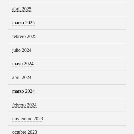
abril 2025
marzo 2025
febrero 2025
julio 2024
mayo 2024
abril 2024
marzo 2024
febrero 2024
noviembre 2023
octubre 2023