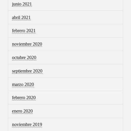
junio 2021
abril 2021
febrero 2021
noviembre 2020
octubre 2020
septiembre 2020
marzo 2020
febrero 2020
enero 2020
noviembre 2019