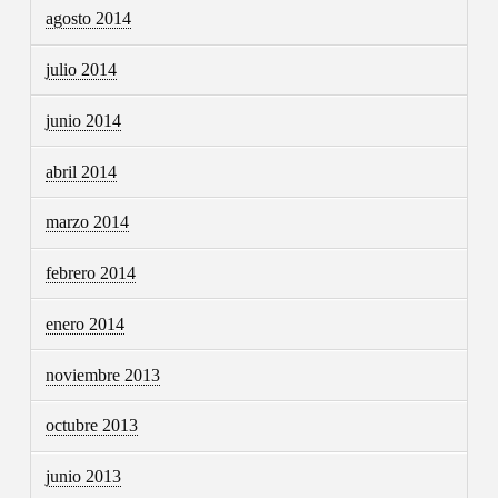
agosto 2014
julio 2014
junio 2014
abril 2014
marzo 2014
febrero 2014
enero 2014
noviembre 2013
octubre 2013
junio 2013