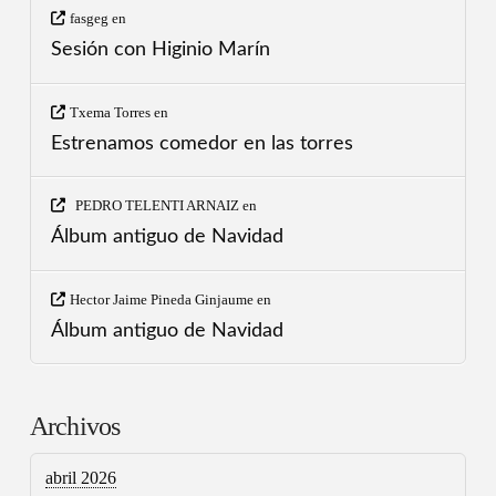
fasgeg
en
Sesión con Higinio Marín
Txema Torres
en
Estrenamos comedor en las torres
PEDRO TELENTI ARNAIZ
en
Álbum antiguo de Navidad
Hector Jaime Pineda Ginjaume
en
Álbum antiguo de Navidad
Archivos
abril 2026