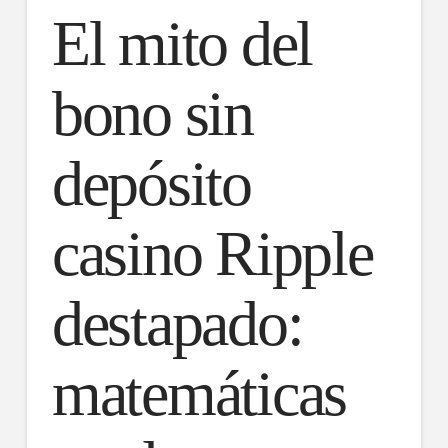
El mito del
bono sin
depósito
casino Ripple
destapado:
matemáticas