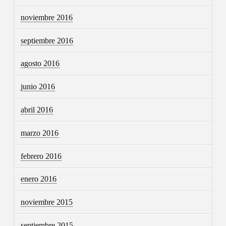
noviembre 2016
septiembre 2016
agosto 2016
junio 2016
abril 2016
marzo 2016
febrero 2016
enero 2016
noviembre 2015
septiembre 2015