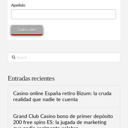
Apellido
Search
Entradas recientes
Casino online España retiro Bizum: la cruda
realidad que nadie te cuenta
Grand Club Casino bono de primer depósito
200 free spins ES: la jugada de marketing