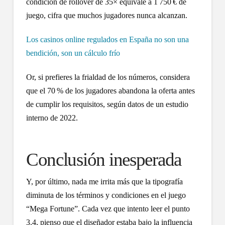
condición de rollover de 35× equivale a 1 750 € de
juego, cifra que muchos jugadores nunca alcanzan.
Los casinos online regulados en España no son una
bendición, son un cálculo frío
Or, si prefieres la frialdad de los números, considera
que el 70 % de los jugadores abandona la oferta antes
de cumplir los requisitos, según datos de un estudio
interno de 2022.
Conclusión inesperada
Y, por último, nada me irrita más que la tipografía
diminuta de los términos y condiciones en el juego
“Mega Fortune”. Cada vez que intento leer el punto
3.4, pienso que el diseñador estaba bajo la influencia