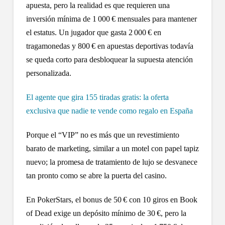
apuesta, pero la realidad es que requieren una
inversión mínima de 1 000 € mensuales para mantener
el estatus. Un jugador que gasta 2 000 € en
tragamonedas y 800 € en apuestas deportivas todavía
se queda corto para desbloquear la supuesta atención
personalizada.
El agente que gira 155 tiradas gratis: la oferta
exclusiva que nadie te vende como regalo en España
Porque el “VIP” no es más que un revestimiento
barato de marketing, similar a un motel con papel tapiz
nuevo; la promesa de tratamiento de lujo se desvanece
tan pronto como se abre la puerta del casino.
En PokerStars, el bonus de 50 € con 10 giros en Book
of Dead exige un depósito mínimo de 30 €, pero la