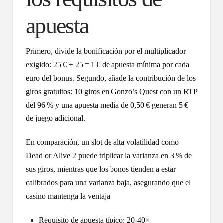
apuesta
Primero, divide la bonificación por el multiplicador
exigido: 25 € ÷ 25 = 1 € de apuesta mínima por cada
euro del bonus. Segundo, añade la contribución de los
giros gratuitos: 10 giros en Gonzo’s Quest con un RTP
del 96 % y una apuesta media de 0,50 € generan 5 €
de juego adicional.
En comparación, un slot de alta volatilidad como
Dead or Alive 2 puede triplicar la varianza en 3 % de
sus giros, mientras que los bonos tienden a estar
calibrados para una varianza baja, asegurando que el
casino mantenga la ventaja.
Requisito de apuesta típico: 20‑40×