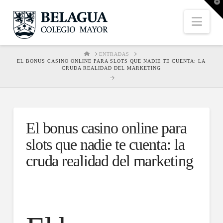
T
t
W
Nav
HOME
ENTRADAS
EL BONUS CASINO ONLINE PARA SLOTS QUE NADIE TE CUENTA: LA
CRUDA REALIDAD DEL MARKETING
El bonus casino online para
slots que nadie te cuenta: la
cruda realidad del marketing