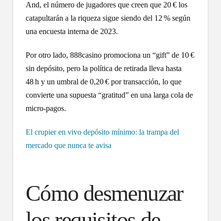
And, el número de jugadores que creen que 20 € los
catapultarán a la riqueza sigue siendo del 12 % según
una encuesta interna de 2023.
Por otro lado, 888casino promociona un “gift” de 10 €
sin depósito, pero la política de retirada lleva hasta
48 h y un umbral de 0,20 € por transacción, lo que
convierte una supuesta “gratitud” en una larga cola de
micro‑pagos.
El crupier en vivo depósito mínimo: la trampa del
mercado que nunca te avisa
Cómo desmenuzar
los requisitos de