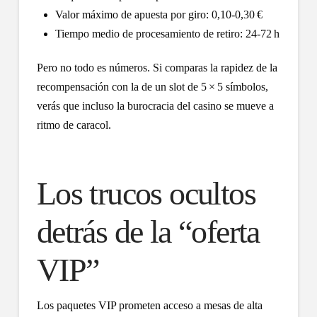
Valor máximo de apuesta por giro: 0,10‑0,30 €
Tiempo medio de procesamiento de retiro: 24‑72 h
Pero no todo es números. Si comparas la rapidez de la
recompensación con la de un slot de 5 × 5 símbolos,
verás que incluso la burocracia del casino se mueve a
ritmo de caracol.
Los trucos ocultos
detrás de la “oferta
VIP”
Los paquetes VIP prometen acceso a mesas de alta