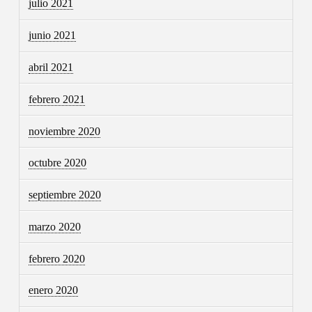
julio 2021
junio 2021
abril 2021
febrero 2021
noviembre 2020
octubre 2020
septiembre 2020
marzo 2020
febrero 2020
enero 2020