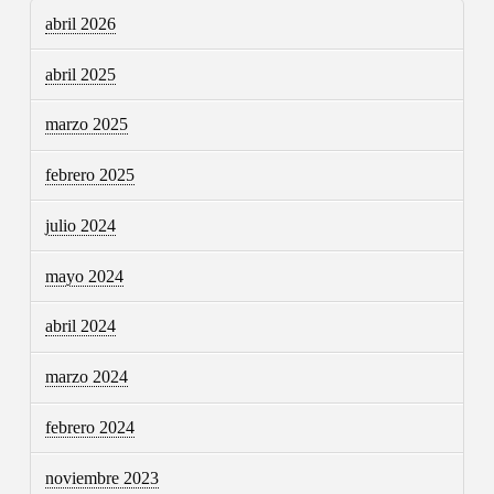
abril 2026
abril 2025
marzo 2025
febrero 2025
julio 2024
mayo 2024
abril 2024
marzo 2024
febrero 2024
noviembre 2023