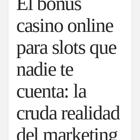
El bonus
casino online
para slots que
nadie te
cuenta: la
cruda realidad
del marketing