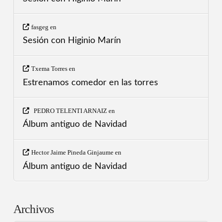
fasgeg
en
Sesión con Higinio Marín
Txema Torres
en
Estrenamos comedor en las torres
PEDRO TELENTI ARNAIZ
en
Álbum antiguo de Navidad
Hector Jaime Pineda Ginjaume
en
Álbum antiguo de Navidad
Archivos