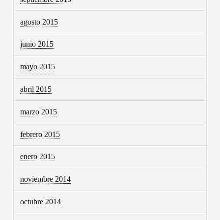
agosto 2015
junio 2015
mayo 2015
abril 2015
marzo 2015
febrero 2015
enero 2015
noviembre 2014
octubre 2014