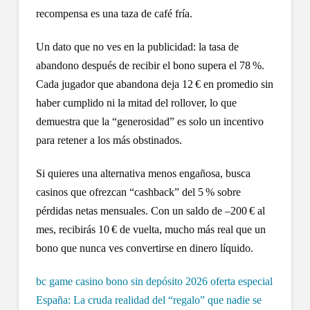
recompensa es una taza de café fría.
Un dato que no ves en la publicidad: la tasa de
abandono después de recibir el bono supera el 78 %.
Cada jugador que abandona deja 12 € en promedio sin
haber cumplido ni la mitad del rollover, lo que
demuestra que la “generosidad” es solo un incentivo
para retener a los más obstinados.
Si quieres una alternativa menos engañosa, busca
casinos que ofrezcan “cashback” del 5 % sobre
pérdidas netas mensuales. Con un saldo de –200 € al
mes, recibirás 10 € de vuelta, mucho más real que un
bono que nunca ves convertirse en dinero líquido.
bc game casino bono sin depósito 2026 oferta especial
España: La cruda realidad del “regalo” que nadie se