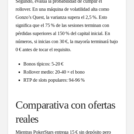
Segundo, evalúa la probabilidad de cumplir el
rollover. En una máquina de volatilidad alta como
Gonzo’s Quest, la varianza supera el 2,5 %. Esto
significa que el 75 % de las sesiones terminan con
pérdidas superiores al 150 % del capital inicial. En
números, si inicias con 30 €, la mayoría terminará bajo
0 € antes de tocar el requisito.
Bonos típicos: 5‑20 €
Rollover medio: 20‑40 × el bono
RTP de slots populares: 94‑96 %
Comparativa con ofertas
reales
Mientras PokerStars entrega 15 € sin depósito pero