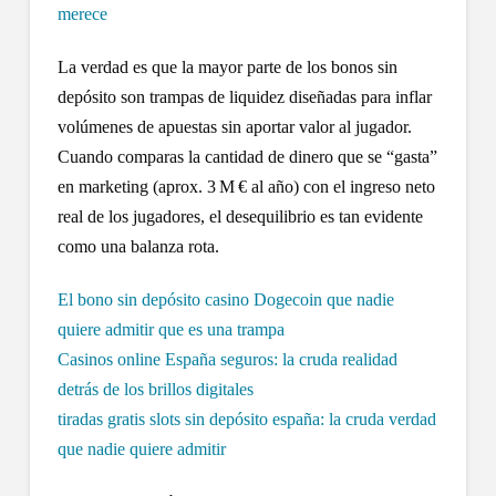
merece
La verdad es que la mayor parte de los bonos sin
depósito son trampas de liquidez diseñadas para inflar
volúmenes de apuestas sin aportar valor al jugador.
Cuando comparas la cantidad de dinero que se “gasta”
en marketing (aprox. 3 M € al año) con el ingreso neto
real de los jugadores, el desequilibrio es tan evidente
como una balanza rota.
El bono sin depósito casino Dogecoin que nadie
quiere admitir que es una trampa
Casinos online España seguros: la cruda realidad
detrás de los brillos digitales
tiradas gratis slots sin depósito españa: la cruda verdad
que nadie quiere admitir