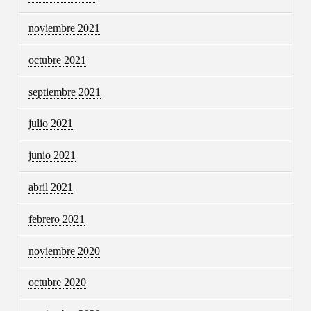
noviembre 2021
octubre 2021
septiembre 2021
julio 2021
junio 2021
abril 2021
febrero 2021
noviembre 2020
octubre 2020