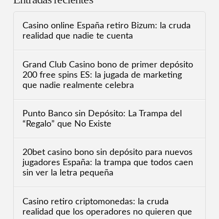
Casino online España retiro Bizum: la cruda
realidad que nadie te cuenta
Grand Club Casino bono de primer depósito
200 free spins ES: la jugada de marketing
que nadie realmente celebra
Punto Banco sin Depósito: La Trampa del
“Regalo” que No Existe
20bet casino bono sin depósito para nuevos
jugadores España: la trampa que todos caen
sin ver la letra pequeña
Casino retiro criptomonedas: la cruda
realidad que los operadores no quieren que