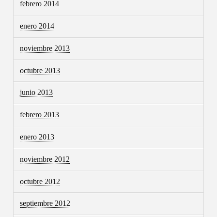
febrero 2014
enero 2014
noviembre 2013
octubre 2013
junio 2013
febrero 2013
enero 2013
noviembre 2012
octubre 2012
septiembre 2012