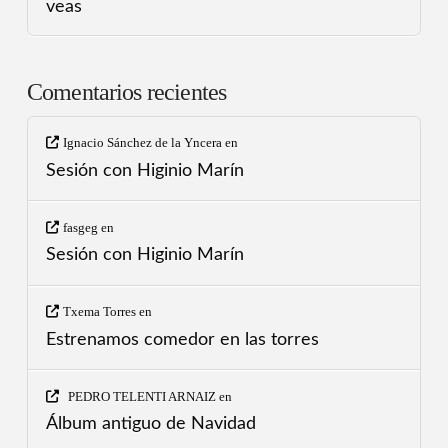
veas
Comentarios recientes
Ignacio Sánchez de la Yncera
en
Sesión con Higinio Marín
fasgeg
en
Sesión con Higinio Marín
Txema Torres
en
Estrenamos comedor en las torres
PEDRO TELENTI ARNAIZ
en
Álbum antiguo de Navidad