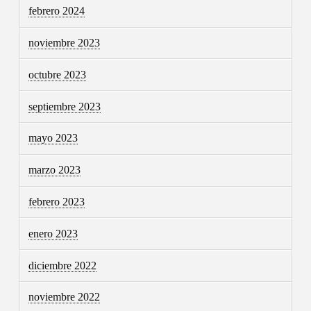
febrero 2024
noviembre 2023
octubre 2023
septiembre 2023
mayo 2023
marzo 2023
febrero 2023
enero 2023
diciembre 2022
noviembre 2022