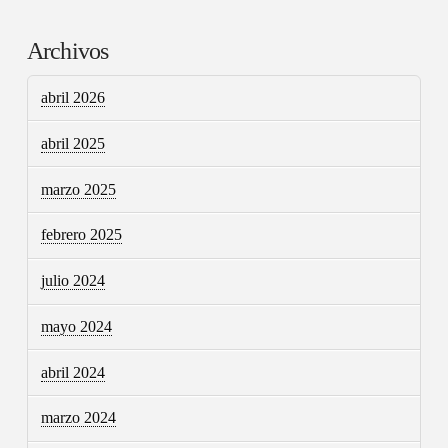
Archivos
abril 2026
abril 2025
marzo 2025
febrero 2025
julio 2024
mayo 2024
abril 2024
marzo 2024