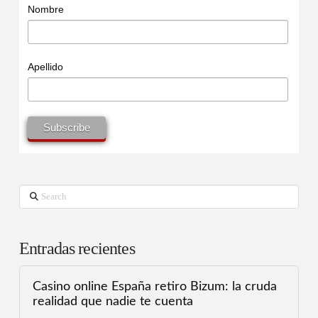
Nombre
Apellido
Search
Entradas recientes
Casino online España retiro Bizum: la cruda
realidad que nadie te cuenta