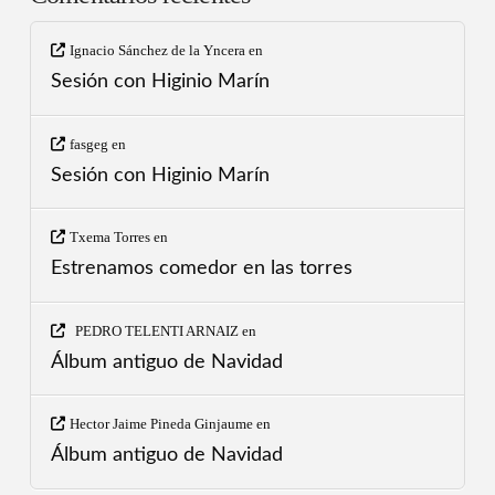
Ignacio Sánchez de la Yncera
en
Sesión con Higinio Marín
fasgeg
en
Sesión con Higinio Marín
Txema Torres
en
Estrenamos comedor en las torres
PEDRO TELENTI ARNAIZ
en
Álbum antiguo de Navidad
Hector Jaime Pineda Ginjaume
en
Álbum antiguo de Navidad