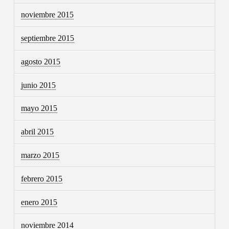
noviembre 2015
septiembre 2015
agosto 2015
junio 2015
mayo 2015
abril 2015
marzo 2015
febrero 2015
enero 2015
noviembre 2014