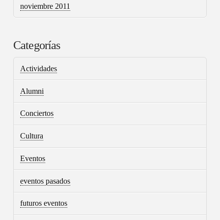
noviembre 2011
Categorías
Actividades
Alumni
Conciertos
Cultura
Eventos
eventos pasados
futuros eventos