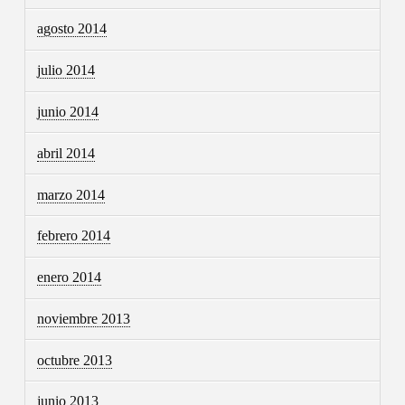
agosto 2014
julio 2014
junio 2014
abril 2014
marzo 2014
febrero 2014
enero 2014
noviembre 2013
octubre 2013
junio 2013