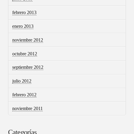
febrero 2013
enero 2013
noviembre 2012
octubre 2012
septiembre 2012
julio 2012
febrero 2012
noviembre 2011
Categorías