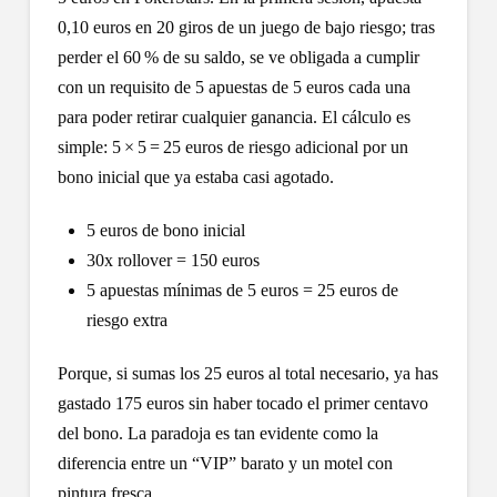
0,10 euros en 20 giros de un juego de bajo riesgo; tras
perder el 60 % de su saldo, se ve obligada a cumplir
con un requisito de 5 apuestas de 5 euros cada una
para poder retirar cualquier ganancia. El cálculo es
simple: 5 × 5 = 25 euros de riesgo adicional por un
bono inicial que ya estaba casi agotado.
5 euros de bono inicial
30x rollover = 150 euros
5 apuestas mínimas de 5 euros = 25 euros de
riesgo extra
Porque, si sumas los 25 euros al total necesario, ya has
gastado 175 euros sin haber tocado el primer centavo
del bono. La paradoja es tan evidente como la
diferencia entre un “VIP” barato y un motel con
pintura fresca.