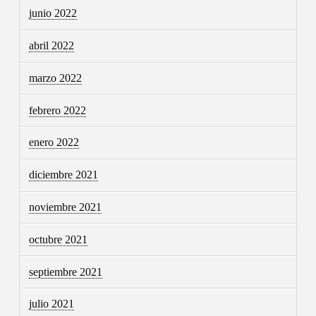
junio 2022
abril 2022
marzo 2022
febrero 2022
enero 2022
diciembre 2021
noviembre 2021
octubre 2021
septiembre 2021
julio 2021