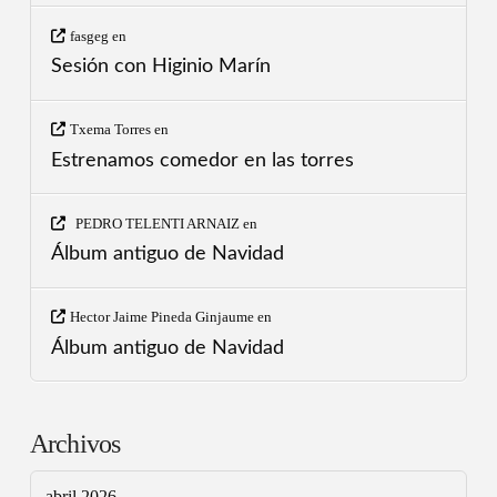
fasgeg
en
Sesión con Higinio Marín
Txema Torres
en
Estrenamos comedor en las torres
PEDRO TELENTI ARNAIZ
en
Álbum antiguo de Navidad
Hector Jaime Pineda Ginjaume
en
Álbum antiguo de Navidad
Archivos
abril 2026