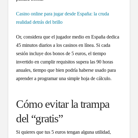
Casino online para jugar desde España: la cruda
realidad detrás del brillo
Or, considera que el jugador medio en España dedica
45 minutos diarios a los casinos en línea. Si cada
sesión incluye dos bonos de 5 euros, el tiempo
invertido en cumplir requisitos supera las 90 horas
anuales, tiempo que bien podría haberse usado para
aprender a programar una simple hoja de cálculo.
Cómo evitar la trampa
del “gratis”
Si quieres que tus 5 euros tengan alguna utilidad,