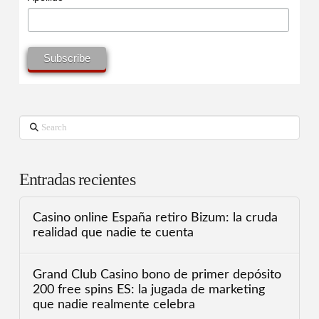
Search
Entradas recientes
Casino online España retiro Bizum: la cruda
realidad que nadie te cuenta
Grand Club Casino bono de primer depósito
200 free spins ES: la jugada de marketing
que nadie realmente celebra