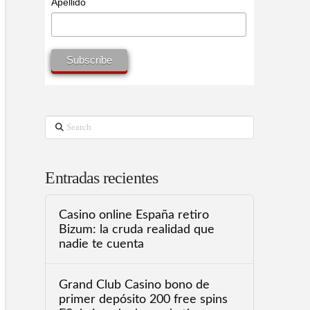
Apellido
Search
Entradas recientes
Casino online España retiro
Bizum: la cruda realidad que
nadie te cuenta
Grand Club Casino bono de
primer depósito 200 free spins