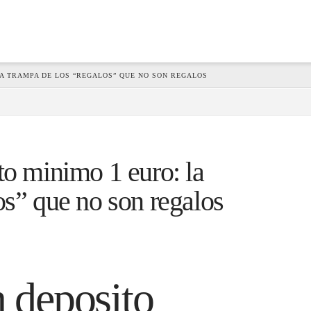
LA TRAMPA DE LOS “REGALOS” QUE NO SON REGALOS
to minimo 1 euro: la
os” que no son regalos
n deposito