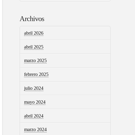
Archivos
abril 2026
abril 2025
marzo 2025
febrero 2025
julio 2024
mayo 2024
abril 2024
marzo 2024