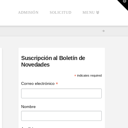
T
t
W
ADMISIÓN
SOLICITUD
MENU
Suscripción al Boletín de
Novedades
*
indicates required
*
Correo electrónico
Nombre