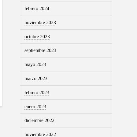
febrero 2024
noviembre 2023
octubre 2023
septiembre 2023
mayo 2023
marzo 2023
febrero 2023
enero 2023
diciembre 2022
noviembre 2022