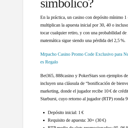
simbólico?
En la práctica, un casino con depósito mínimo 1 
multiplican la apuesta inicial por 30, 40 o incluso
tocar cualquier retiro, y con una probabilidad de
matemática sigue siendo una pérdida del 2,5 %.
Mrpacho Casino Promo Code Exclusivo para Nu
es Regalo
Bet365, 888casino y PokerStars son ejemplos de
incluyen una cláusula de “bonificación de bienve
marketing, donde el jugador recibe 10 € de crédi
Starburst, cuyo retorno al jugador (RTP) ronda 
Depósito inicial: 1 €
Requisito de apuesta: 30× (30 €)
RTP medio de slots promocionados: 95–96 