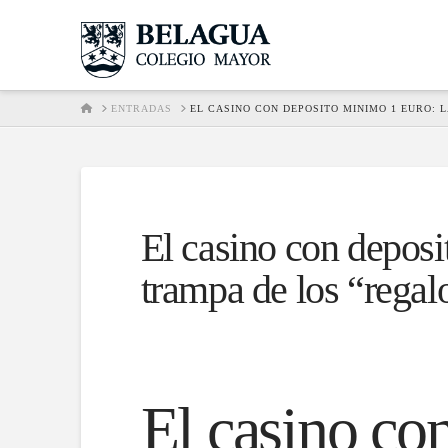
HOME
ENTRADAS
EL CASINO CON DEPOSITO MINIMO 1 EURO: 
El casino con deposi
trampa de los “regal
El casino co