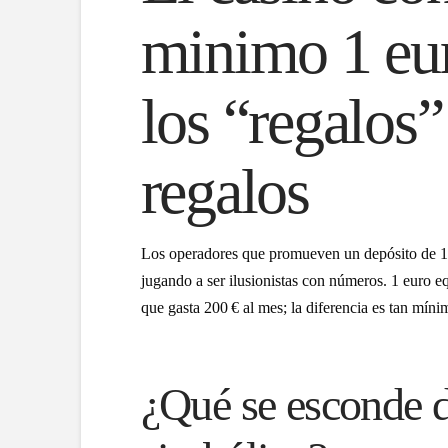
minimo 1 eur
los “regalos
regalos
Los operadores que promueven un depósito de 1 €,
jugando a ser ilusionistas con números. 1 euro e
que gasta 200 € al mes; la diferencia es tan mínim
¿Qué se esconde d