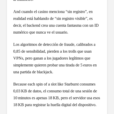
And cuando el casino menciona “sin registro”, en
realidad está hablando de “sin registro visible”, es
decir, el backend crea una cuenta fantasma con un ID
numérico que nunca ve el usuario.
Los algoritmos de detección de fraude, calibrados a
0,85 de sensibilidad, pierden a los trolls que usan
VPNs, pero ganan a los jugadores legítimos que
simplemente quieren probar una tirada de 5 euros en
una partida de blackjack.
Because each spin of a slot like Starburst consumes
0,03 KB de datos, el consumo total de una sesión de
10 minutos es apenas 18 KB, pero el servidor usa esos
18 KB para registrar la huella digital del dispositivo.