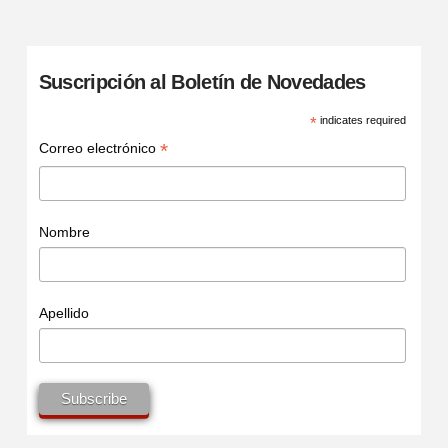
Suscripción al Boletín de Novedades
*
indicates required
*
Correo electrónico
Nombre
Apellido