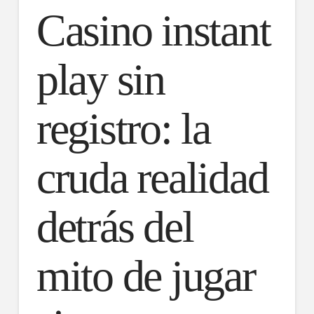
Casino instant
play sin
registro: la
cruda realidad
detrás del
mito de jugar