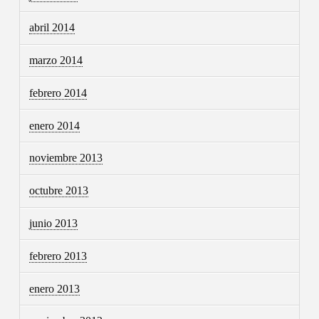
abril 2014
marzo 2014
febrero 2014
enero 2014
noviembre 2013
octubre 2013
junio 2013
febrero 2013
enero 2013