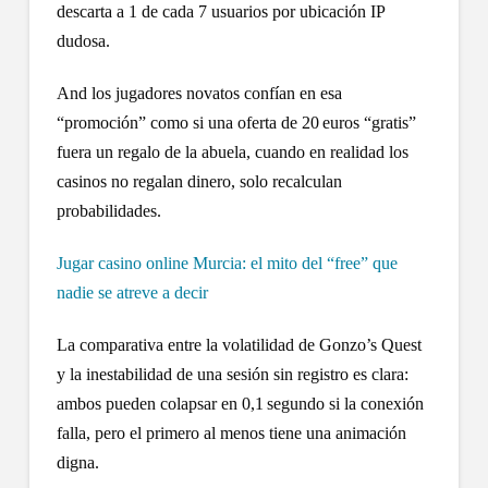
descarta a 1 de cada 7 usuarios por ubicación IP
dudosa.
And los jugadores novatos confían en esa
“promoción” como si una oferta de 20 euros “gratis”
fuera un regalo de la abuela, cuando en realidad los
casinos no regalan dinero, solo recalculan
probabilidades.
Jugar casino online Murcia: el mito del “free” que
nadie se atreve a decir
La comparativa entre la volatilidad de Gonzo’s Quest
y la inestabilidad de una sesión sin registro es clara:
ambos pueden colapsar en 0,1 segundo si la conexión
falla, pero el primero al menos tiene una animación
digna.