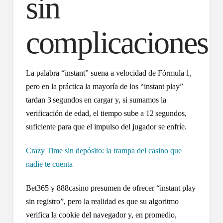
sin
complicaciones
La palabra “instant” suena a velocidad de Fórmula 1,
pero en la práctica la mayoría de los “instant play”
tardan 3 segundos en cargar y, si sumamos la
verificación de edad, el tiempo sube a 12 segundos,
suficiente para que el impulso del jugador se enfríe.
Crazy Time sin depósito: la trampa del casino que
nadie te cuenta
Bet365 y 888casino presumen de ofrecer “instant play
sin registro”, pero la realidad es que su algoritmo
verifica la cookie del navegador y, en promedio,