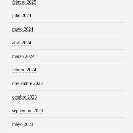
febrero 2025
julio 2024
mayo 2024
abril 2024
marzo 2024
febrero 2024
noviembre 2023
octubre 2023
septiembre 2023
mayo 2023