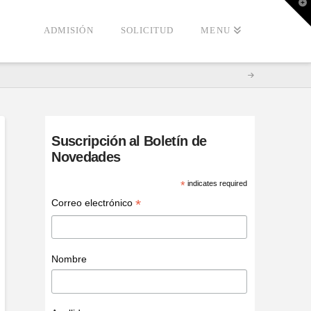
T
t
W
ADMISIÓN
SOLICITUD
MENU
Suscripción al Boletín de
Novedades
*
indicates required
*
Correo electrónico
Nombre