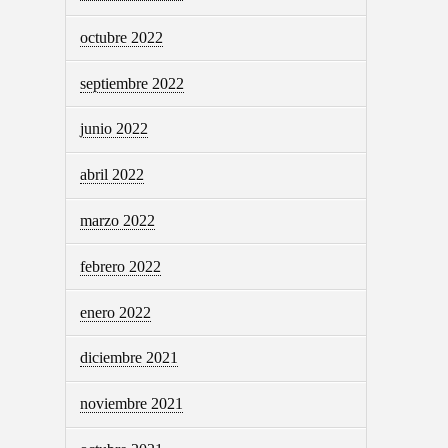
octubre 2022
septiembre 2022
junio 2022
abril 2022
marzo 2022
febrero 2022
enero 2022
diciembre 2021
noviembre 2021