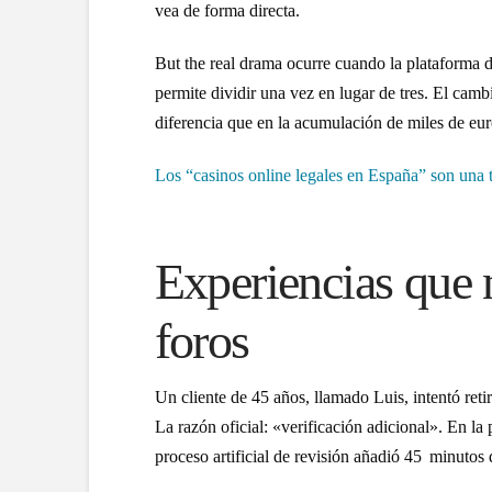
vea de forma directa.
But the real drama ocurre cuando la plataforma de
permite dividir una vez en lugar de tres. El camb
diferencia que en la acumulación de miles de eur
Los “casinos online legales en España” son una
Experiencias que 
foros
Un cliente de 45 años, llamado Luis, intentó reti
La razón oficial: «verificación adicional». En la 
proceso artificial de revisión añadió 45 minutos 