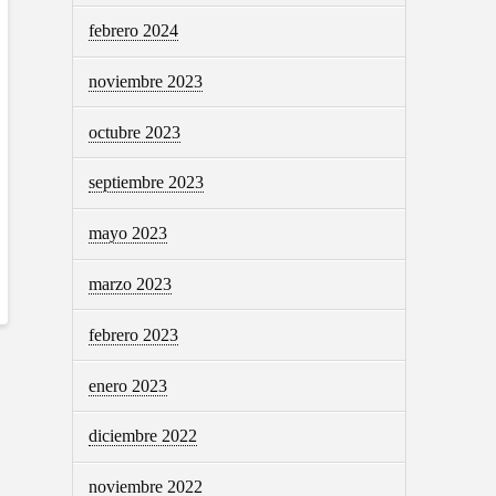
febrero 2024
noviembre 2023
octubre 2023
septiembre 2023
mayo 2023
marzo 2023
febrero 2023
enero 2023
diciembre 2022
noviembre 2022