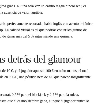
iros gratis. Ni una sola vez un casino regala dinero real; el
la ausencia de valor tangible.
arba perfectamente recortada, habla inglés con acento británico
. La calidad visual es tal que podrías contar los granos de
ad de ganar más del 5 % sigue siendo una quimera.
s detrás del glamour
de 10 €, y el jugador apuesta 100 € en ocho manos, el total
túa en 796 €, una pérdida neta de 4 € que parece insignificante
ccarat, 0,5 % para el blackjack y 2,7 % para la ruleta.
uestra que el casino siempre gana, aunque el jugador nunca lo