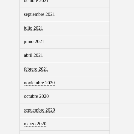
octubre 2021
septiembre 2021
julio 2021
junio 2021
abril 2021
febrero 2021
noviembre 2020
octubre 2020
septiembre 2020
marzo 2020