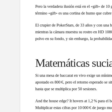
Pero la verdadera ilusión está en el «gift» de 10 g
término «gift» es una cortina de humo que cubre 
El crupier de PokerStars, de 33 años y con una b
mientras la cámara muestra su rostro en HD 1080p
polvo en su fondo, y sin embargo, la probabilid
Matemáticas sucia
Si una mesa de baccarat en vivo exige un mínimo 
apostado es 800 €, pero el retorno esperado se si
hasta que se multiplica por 50 sesiones.
And the house edge? It hovers at 1,2 % para el ba
Multiplicar estas cifras por 10 000 € de juego m