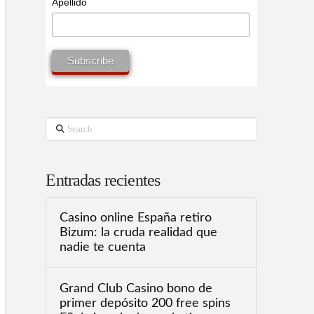
Apellido
Search
Entradas recientes
Casino online España retiro
Bizum: la cruda realidad que
nadie te cuenta
Grand Club Casino bono de
primer depósito 200 free spins