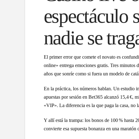
espectáculo 
nadie se trag
El primer error que comete el novato es confundir
online» entrega emociones gratis. Tres minutos de
años que sonríe como si fuera un modelo de catál
En la práctica, los números hablan. Un estudio i
apuestas por sesión en Bet365 alcanzó 15,4 €, m
«VIP». La diferencia es la que paga la casa, no la
Y allí está la trampa: los bonos de 100 % hasta 2
convierte esa supuesta bonanza en una maratón de