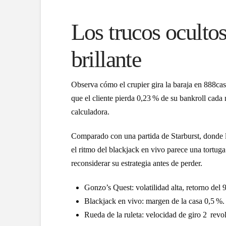
Los trucos ocultos
brillante
Observa cómo el crupier gira la baraja en 888cas
que el cliente pierda 0,23 % de su bankroll cada
calculadora.
Comparado con una partida de Starburst, donde l
el ritmo del blackjack en vivo parece una tortuga
reconsiderar su estrategia antes de perder.
Gonzo’s Quest: volatilidad alta, retorno del 
Blackjack en vivo: margen de la casa 0,5 %.
Rueda de la ruleta: velocidad de giro 2 rev